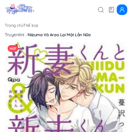
Trang chủ
Thể loại
Truyentini
Niizuma Và Arao Lại Một Lần Nữa
HOT