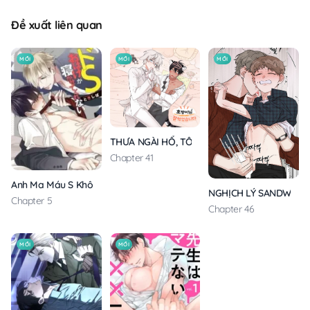
Đề xuất liên quan
MỚI
MỚI
MỚI
THƯA NGÀI HỔ, TÔI ĐÃ ĂN RẤT NGON MIỆNG
Chapter 41
Anh Ma Máu S Không Cho Tôi Ngủ Yên
NGHỊCH LÝ SANDWICH
Chapter 5
Chapter 46
MỚI
MỚI