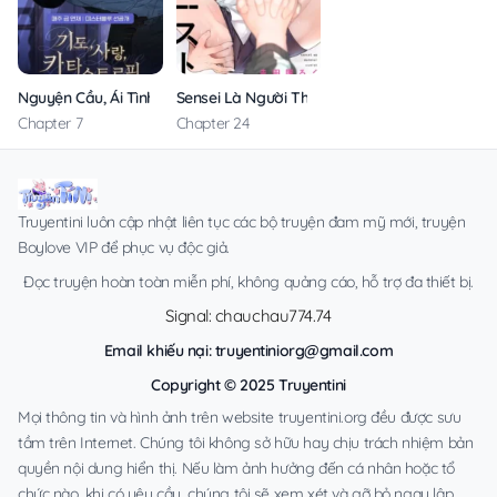
Nguyện Cầu, Ái Tình, Tai Ương
Sensei Là Người Thích Chơi Mông
Chapter 7
Chapter 24
Truyentini luôn cập nhật liên tục các bộ truyện đam mỹ mới, truyện
Boylove VIP để phục vụ độc giả.
Đọc truyện hoàn toàn miễn phí, không quảng cáo, hỗ trợ đa thiết bị.
Signal: chauchau774.74
Email khiếu nại:
truyentiniorg@gmail.com
Copyright © 2025 Truyentini
Mọi thông tin và hình ảnh trên website truyentini.org đều được sưu
tầm trên Internet. Chúng tôi không sở hữu hay chịu trách nhiệm bản
quyền nội dung hiển thị. Nếu làm ảnh hưởng đến cá nhân hoặc tổ
chức nào, khi có yêu cầu, chúng tôi sẽ xem xét và gỡ bỏ ngay lập