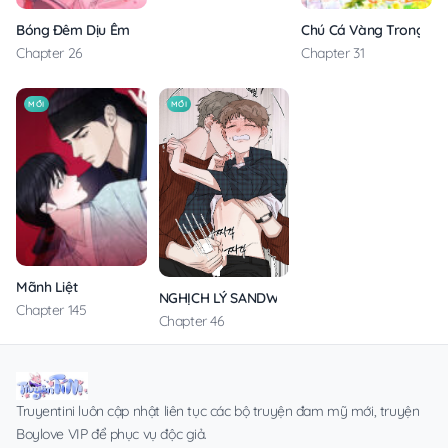
Bóng Đêm Dịu Êm
Chú Cá Vàng Trong Din
Chapter 26
Chapter 31
MỚI
MỚI
Mãnh Liệt
NGHỊCH LÝ SANDWICH
Chapter 145
Chapter 46
Truyentini luôn cập nhật liên tục các bộ truyện đam mỹ mới, truyện
Boylove VIP để phục vụ độc giả.