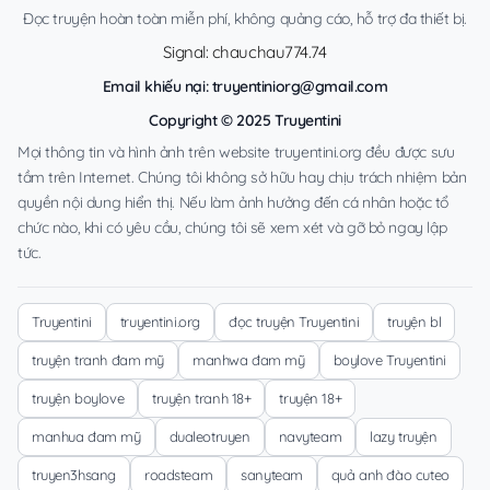
Đọc truyện hoàn toàn miễn phí, không quảng cáo, hỗ trợ đa thiết bị.
Signal: chauchau774.74
Email khiếu nại:
truyentiniorg@gmail.com
Copyright © 2025 Truyentini
Mọi thông tin và hình ảnh trên website truyentini.org đều được sưu
tầm trên Internet. Chúng tôi không sở hữu hay chịu trách nhiệm bản
quyền nội dung hiển thị. Nếu làm ảnh hưởng đến cá nhân hoặc tổ
chức nào, khi có yêu cầu, chúng tôi sẽ xem xét và gỡ bỏ ngay lập
tức.
Truyentini
truyentini.org
đọc truyện Truyentini
truyện bl
truyện tranh đam mỹ
manhwa đam mỹ
boylove Truyentini
truyện boylove
truyện tranh 18+
truyện 18+
manhua đam mỹ
dualeotruyen
navyteam
lazy truyện
truyen3hsang
roadsteam
sanyteam
quả anh đào cuteo