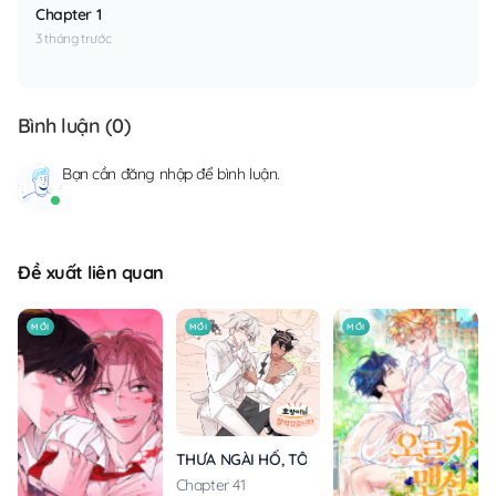
Chapter 1
3 tháng trước
Bình luận (
0
)
Bạn cần
đăng nhập
để bình luận.
Đề xuất liên quan
MỚI
MỚI
MỚI
THƯA NGÀI HỔ, TÔI ĐÃ ĂN RẤT NGON MIỆNG
Chapter 41