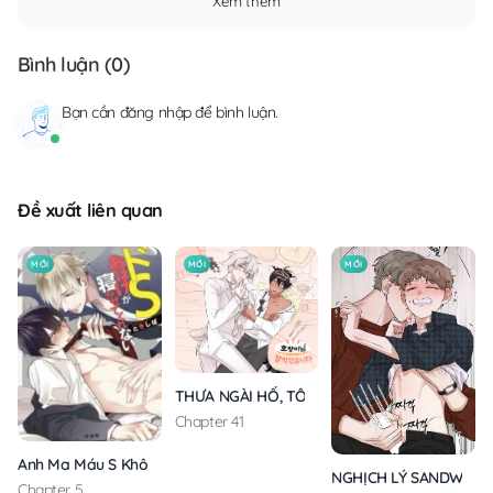
Xem thêm
Bình luận (
0
)
Bạn cần
đăng nhập
để bình luận.
Đề xuất liên quan
MỚI
MỚI
MỚI
THƯA NGÀI HỔ, TÔI ĐÃ ĂN RẤT NGON MIỆNG
Chapter 41
Anh Ma Máu S Không Cho Tôi Ngủ Yên
NGHỊCH LÝ SANDWICH
Chapter 5