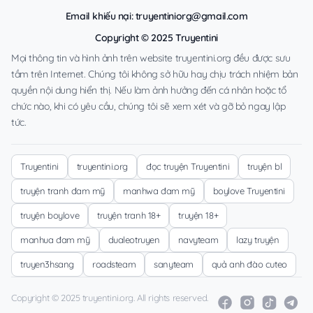
Email khiếu nại:
truyentiniorg@gmail.com
Copyright © 2025 Truyentini
Mọi thông tin và hình ảnh trên website truyentini.org đều được sưu
tầm trên Internet. Chúng tôi không sở hữu hay chịu trách nhiệm bản
quyền nội dung hiển thị. Nếu làm ảnh hưởng đến cá nhân hoặc tổ
chức nào, khi có yêu cầu, chúng tôi sẽ xem xét và gỡ bỏ ngay lập
tức.
Truyentini
truyentini.org
đọc truyện Truyentini
truyện bl
truyện tranh đam mỹ
manhwa đam mỹ
boylove Truyentini
truyện boylove
truyện tranh 18+
truyện 18+
manhua đam mỹ
dualeotruyen
navyteam
lazy truyện
truyen3hsang
roadsteam
sanyteam
quả anh đào cuteo
Copyright © 2025 truyentini.org. All rights reserved.