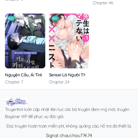
Chapter 46
MỚI
MỚI
Nguyện Cầu, Ái Tình, Tai Ương
Sensei Là Người Thích Chơi Mông
Chapter 7
Chapter 24
Truyentini luôn cập nhật liên tục các bộ truyện đam mỹ mới, truyện
Boylove VIP để phục vụ độc giả.
Đọc truyện hoàn toàn miễn phí, không quảng cáo, hỗ trợ đa thiết bị.
Signal: chauchau774.74