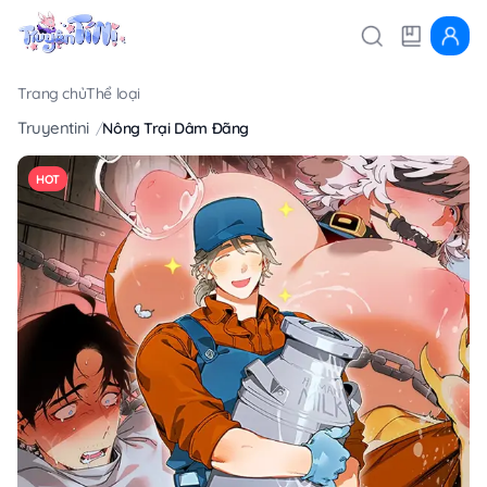
Trang chủ
Thể loại
Truyentini
Nông Trại Dâm Đãng
HOT