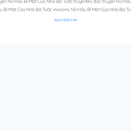
yện Nữ Hầu Bí Mật Của Nhà Bá Tước truyentini
,
đọc truyện Nữ Hầu 
u Bí Mật Của Nhà Bá Tước vivicomi
,
Nữ Hầu Bí Mật Của Nhà Bá Tư
Xem thêm