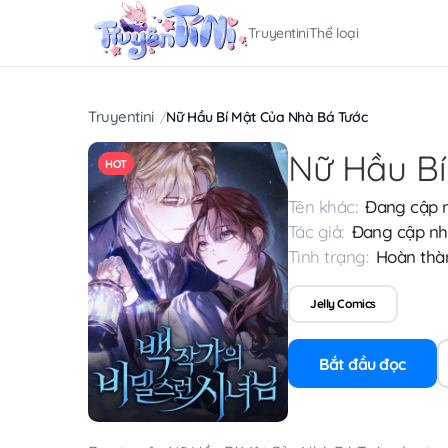
Truyentini
Thể loại
Truyentini
Nữ Hầu Bí Mật Của Nhà Bá Tước
Nữ Hầu Bí
HOT
Tên khác:
Đang cập 
Tác giả:
Đang cập nh
Tình trạng:
Hoàn thà
Jelly Comics
Bắt đầu đọc