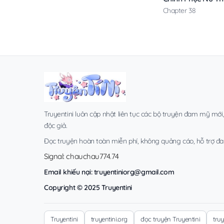
Chapter 38
Truyentini luôn cập nhật liên tục các bộ truyện đam mỹ mới
độc giả.
Đọc truyện hoàn toàn miễn phí, không quảng cáo, hỗ trợ đa t
Signal: chauchau774.74
Email khiếu nại:
truyentiniorg@gmail.com
Copyright © 2025 Truyentini
Truyentini
truyentini.org
đọc truyện Truyentini
tru