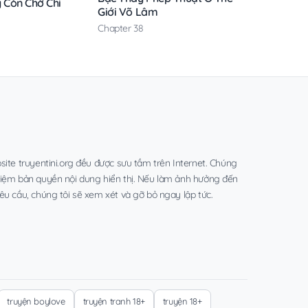
y Còn Chờ Chi
Giới Võ Lâm
Chapter 38
site truyentini.org đều được sưu tầm trên Internet. Chúng
hiệm bản quyền nội dung hiển thị. Nếu làm ảnh hưởng đến
êu cầu, chúng tôi sẽ xem xét và gỡ bỏ ngay lập tức.
truyện boylove
truyện tranh 18+
truyện 18+