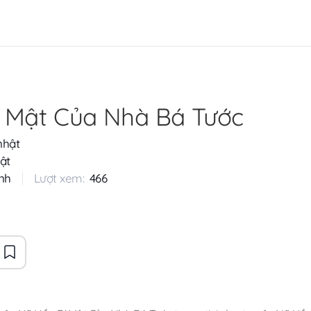
 Mật Của Nhà Bá Tước
nhật
ật
nh
Lượt xem:
466