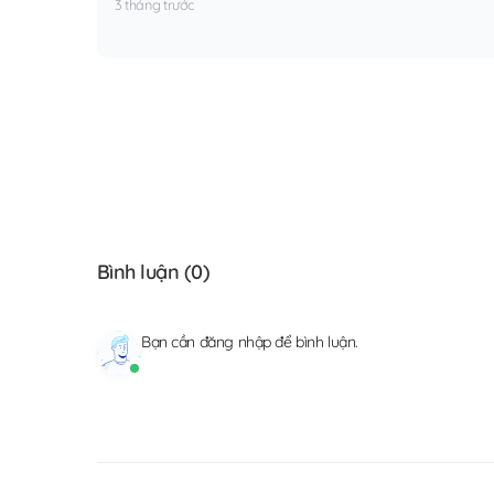
3 tháng trước
Bình luận (
0
)
Bạn cần
đăng nhập
để bình luận.