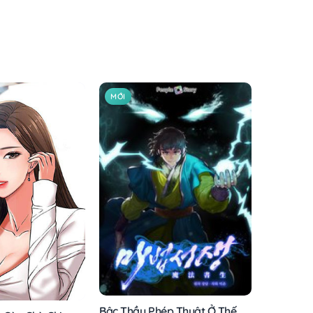
MỚI
Bậc Thầy Phép Thuật Ở Thế