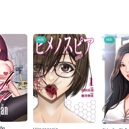
MỚI
MỚI
hần