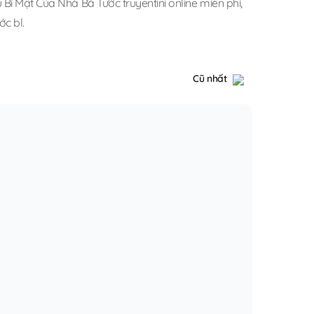
Bí Mật Của Nhà Bá Tước truyentini online miễn phí
,
ớc bl
.
Cũ nhất