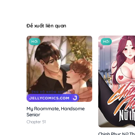
Đề xuất liên quan
MỚI
MỚI
My Roommate, Handsome
Senior
Chapter 51
Chinh Phục Nữ T