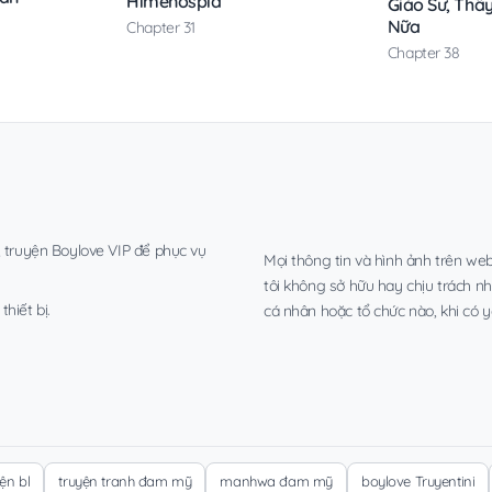
Himenospia
Giáo Sư, Thầ
Nữa
Chapter 31
Chapter 38
, truyện Boylove VIP để phục vụ
Mọi thông tin và hình ảnh trên web
tôi không sở hữu hay chịu trách n
hiết bị.
cá nhân hoặc tổ chức nào, khi có y
yện bl
truyện tranh đam mỹ
manhwa đam mỹ
boylove Truyentini