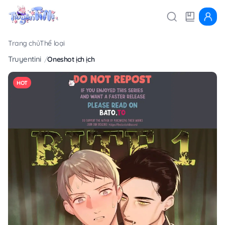
Trang chủ
Thể loại
Truyentini
Oneshot ịch ịch
HOT