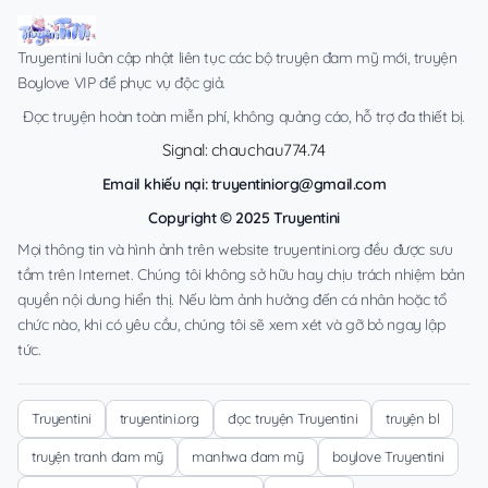
Truyentini luôn cập nhật liên tục các bộ truyện đam mỹ mới, truyện
Boylove VIP để phục vụ độc giả.
Đọc truyện hoàn toàn miễn phí, không quảng cáo, hỗ trợ đa thiết bị.
Signal: chauchau774.74
Email khiếu nại:
truyentiniorg@gmail.com
Copyright © 2025 Truyentini
Mọi thông tin và hình ảnh trên website truyentini.org đều được sưu
tầm trên Internet. Chúng tôi không sở hữu hay chịu trách nhiệm bản
quyền nội dung hiển thị. Nếu làm ảnh hưởng đến cá nhân hoặc tổ
chức nào, khi có yêu cầu, chúng tôi sẽ xem xét và gỡ bỏ ngay lập
tức.
Truyentini
truyentini.org
đọc truyện Truyentini
truyện bl
truyện tranh đam mỹ
manhwa đam mỹ
boylove Truyentini