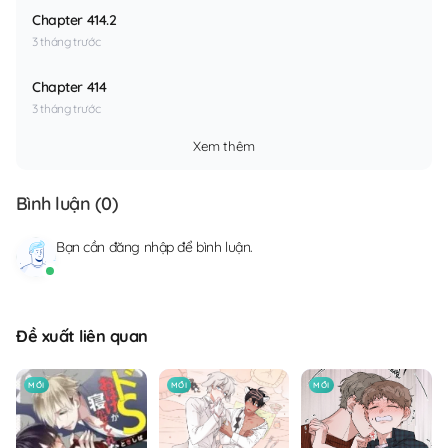
Chapter 414.2
3 tháng trước
Chapter 414
3 tháng trước
Xem thêm
Bình luận (
0
)
Bạn cần
đăng nhập
để bình luận.
Đề xuất liên quan
MỚI
MỚI
MỚI