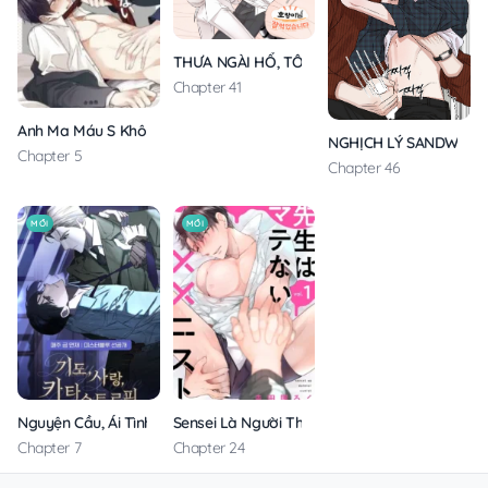
THƯA NGÀI HỔ, TÔI ĐÃ ĂN RẤT NGON MIỆNG
Chapter 41
Anh Ma Máu S Không Cho Tôi Ngủ Yên
NGHỊCH LÝ SANDWICH
Chapter 5
Chapter 46
MỚI
MỚI
Nguyện Cầu, Ái Tình, Tai Ương
Sensei Là Người Thích Chơi Mông
Chapter 7
Chapter 24