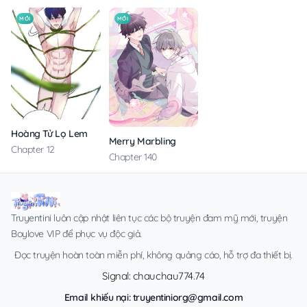
MỚI
MỚI
Hoàng Tử Lọ Lem
Merry Marbling
Chapter 12
Chapter 140
Truyentini luôn cập nhật liên tục các bộ truyện đam mỹ mới, truyện
Boylove VIP để phục vụ độc giả.
Đọc truyện hoàn toàn miễn phí, không quảng cáo, hỗ trợ đa thiết bị.
Signal: chauchau774.74
Email khiếu nại:
truyentiniorg@gmail.com