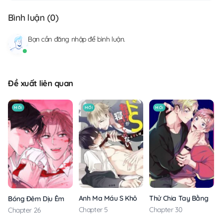
Bình luận (
0
)
Bạn cần
đăng nhập
để bình luận.
Đề xuất liên quan
MỚI
MỚI
MỚI
Anh Ma Máu S Không Cho Tôi Ngủ Yên
Thử Chia Tay Bằng Các
Bóng Đêm Dịu Êm
Chapter 5
Chapter 30
Chapter 26