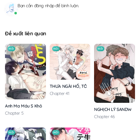
Bạn cần
đăng nhập
để bình luận.
Đề xuất liên quan
MỚI
MỚI
MỚI
THƯA NGÀI HỔ, TÔI ĐÃ ĂN RẤT NGON MIỆNG
Chapter 41
Anh Ma Máu S Không Cho Tôi Ngủ Yên
NGHỊCH LÝ SANDWICH
Chapter 5
Chapter 46
MỚI
MỚI