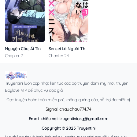
Nguyện Cầu, Ái Tình, Tai Ương
Sensei Là Người Thích Chơi Mông
Chapter 7
Chapter 24
Truyentini luôn cập nhật liên tục các bộ truyện đam mỹ mới, truyện
Boylove VIP để phục vụ độc giả.
Đọc truyện hoàn toàn miễn phí, không quảng cáo, hỗ trợ đa thiết bị.
Signal: chauchau774.74
Email khiếu nại:
truyentiniorg@gmail.com
Copyright © 2025 Truyentini
Mọi thông tin và hình ảnh trên website truyentini.org đều được sưu