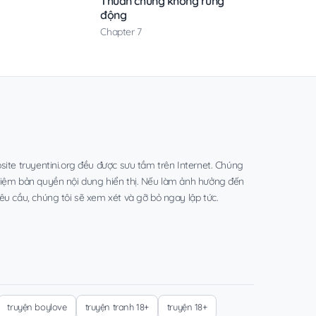
Thuần chủng không rung
động
Chapter 7
site truyentini.org đều được sưu tầm trên Internet. Chúng
hiệm bản quyền nội dung hiển thị. Nếu làm ảnh hưởng đến
êu cầu, chúng tôi sẽ xem xét và gỡ bỏ ngay lập tức.
truyện boylove
truyện tranh 18+
truyện 18+