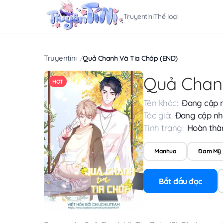
Truyentini
Thể loại
Truyentini
Quả Chanh Và Tia Chớp (END)
Quả Chan
HOT
Tên khác:
Đang cập 
Tác giả:
Đang cập nh
Tình trạng:
Hoàn thà
Manhua
Đam Mỹ
Bắt đầu đọc