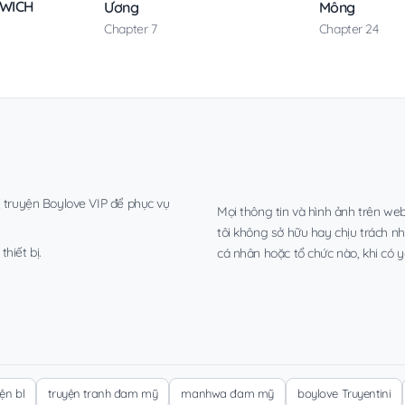
DWICH
Ương
Mông
Chapter 7
Chapter 24
, truyện Boylove VIP để phục vụ
Mọi thông tin và hình ảnh trên web
tôi không sở hữu hay chịu trách n
hiết bị.
cá nhân hoặc tổ chức nào, khi có y
yện bl
truyện tranh đam mỹ
manhwa đam mỹ
boylove Truyentini