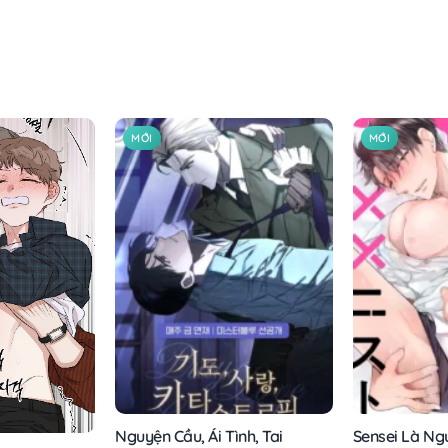
MỚI
MỚI
Nguyện Cầu, Ái Tình, Tai
Sensei Là Ngư