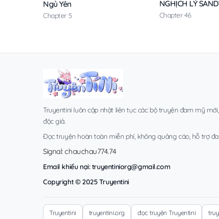
NGHỊCH LÝ SAN
Ngủ Yên
Chapter 46
Chapter 5
Truyentini luôn cập nhật liên tục các bộ truyện đam mỹ mới
độc giả.
Đọc truyện hoàn toàn miễn phí, không quảng cáo, hỗ trợ đa t
Signal: chauchau774.74
Email khiếu nại:
truyentiniorg@gmail.com
Copyright © 2025 Truyentini
Truyentini
truyentini.org
đọc truyện Truyentini
tru