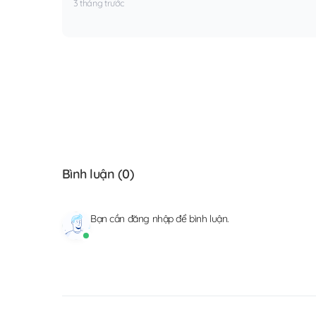
3 tháng trước
Bình luận (
0
)
Bạn cần
đăng nhập
để bình luận.