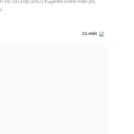
 Và Tia Chớp (END) truyentini online miễn phí
,
l
.
Cũ nhất