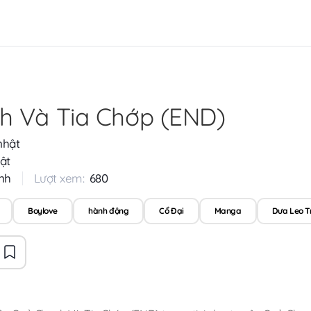
h Và Tia Chớp (END)
nhật
ật
nh
Lượt xem:
680
Boylove
hành động
Cổ Đại
Manga
Dưa Leo T