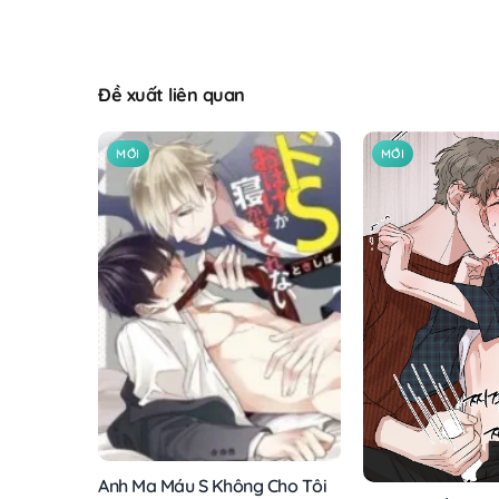
Đề xuất liên quan
MỚI
MỚI
Anh Ma Máu S Không Cho Tôi