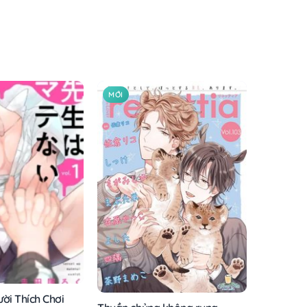
MỚI
ời Thích Chơi