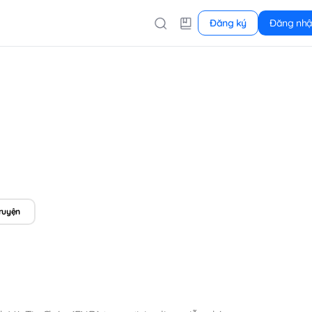
Đăng ký
Đăng nh
ruyện