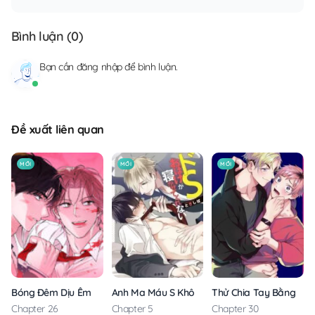
Bình luận (
0
)
Bạn cần
đăng nhập
để bình luận.
Đề xuất liên quan
MỚI
MỚI
MỚI
Anh Ma Máu S Không Cho Tôi Ngủ Yên
Thử Chia Tay Bằng Các
Bóng Đêm Dịu Êm
Chapter 5
Chapter 30
Chapter 26