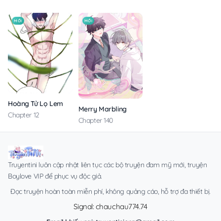
MỚI
MỚI
Hoàng Tử Lọ Lem
Merry Marbling
Chapter 12
Chapter 140
Truyentini luôn cập nhật liên tục các bộ truyện đam mỹ mới, truyện
Boylove VIP để phục vụ độc giả.
Đọc truyện hoàn toàn miễn phí, không quảng cáo, hỗ trợ đa thiết bị.
Signal: chauchau774.74