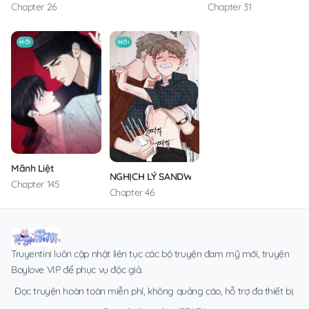
Chapter 26
Chapter 31
MỚI
MỚI
Mãnh Liệt
NGHỊCH LÝ SANDWICH
Chapter 145
Chapter 46
Truyentini luôn cập nhật liên tục các bộ truyện đam mỹ mới, truyện
Boylove VIP để phục vụ độc giả.
Đọc truyện hoàn toàn miễn phí, không quảng cáo, hỗ trợ đa thiết bị.