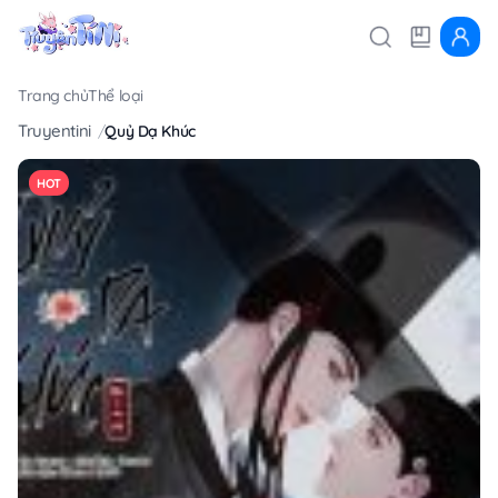
Trang chủ
Thể loại
Truyentini
Quỷ Dạ Khúc
HOT