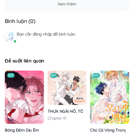
Xem thêm
Bình luận (
0
)
Bạn cần
đăng nhập
để bình luận.
Đề xuất liên quan
MỚI
MỚI
MỚI
THƯA NGÀI HỔ, TÔI ĐÃ ĂN RẤT NGON MIỆNG
Chapter 41
Bóng Đêm Dịu Êm
Chú Cá Vàng Trong Din