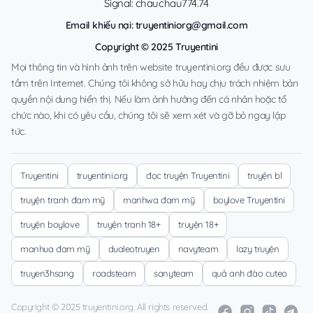
Signal: chauchau774.74
Email khiếu nại:
truyentiniorg@gmail.com
Copyright © 2025 Truyentini
Mọi thông tin và hình ảnh trên website truyentini.org đều được sưu
tầm trên Internet. Chúng tôi không sở hữu hay chịu trách nhiệm bản
quyền nội dung hiển thị. Nếu làm ảnh hưởng đến cá nhân hoặc tổ
chức nào, khi có yêu cầu, chúng tôi sẽ xem xét và gỡ bỏ ngay lập
tức.
Truyentini
truyentini.org
đọc truyện Truyentini
truyện bl
truyện tranh đam mỹ
manhwa đam mỹ
boylove Truyentini
truyện boylove
truyện tranh 18+
truyện 18+
manhua đam mỹ
dualeotruyen
navyteam
lazy truyện
truyen3hsang
roadsteam
sanyteam
quả anh đào cuteo
Copyright © 2025 truyentini.org. All rights reserved.