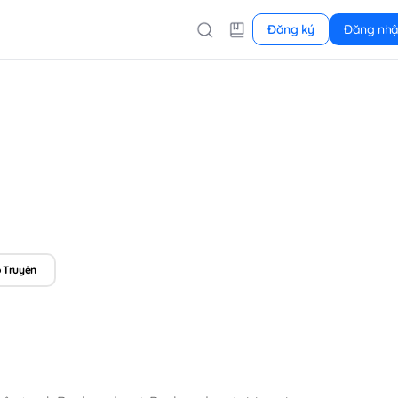
Đăng ký
Đăng nh
 Truyện