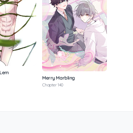
 Lem
Merry Marbling
Chapter 140