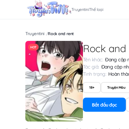
Truyentini
Thể loại
Truyentini
Rock and rent
Rock and 
HOT
Tên khác:
Đang cập 
Tác giả:
Đang cập nh
Tình trạng:
Hoàn thà
18+
Truyện Màu
Bắt đầu đọc