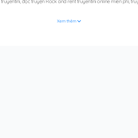
truyentini
,
đọc truyện Rock and rent truyentini online miễn phí
,
tru
Xem thêm