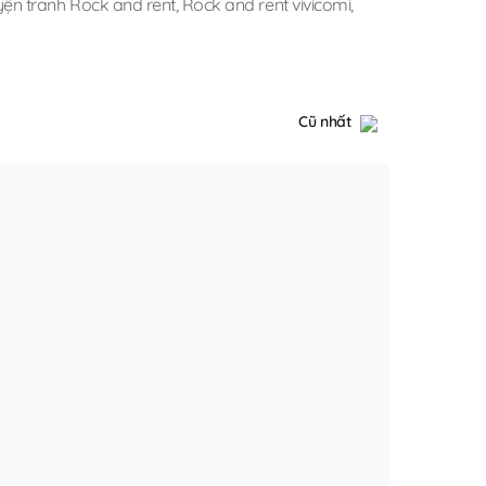
yện tranh Rock and rent
,
Rock and rent vivicomi
,
Cũ nhất