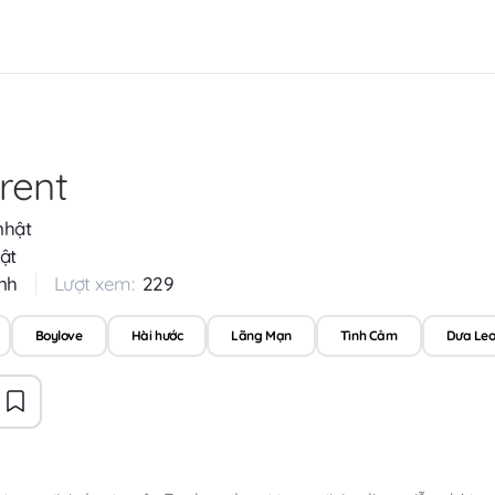
rent
nhật
ật
nh
Lượt xem:
229
Boylove
Hài hước
Lãng Mạn
Tình Cảm
Dưa Leo