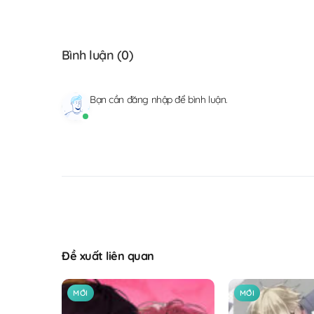
Bình luận (
0
)
Bạn cần
đăng nhập
để bình luận.
Đề xuất liên quan
MỚI
MỚI