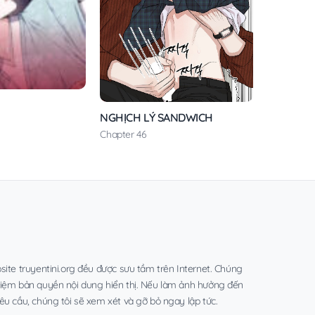
NGHỊCH LÝ SANDWICH
Chapter 46
site truyentini.org đều được sưu tầm trên Internet. Chúng
hiệm bản quyền nội dung hiển thị. Nếu làm ảnh hưởng đến
êu cầu, chúng tôi sẽ xem xét và gỡ bỏ ngay lập tức.