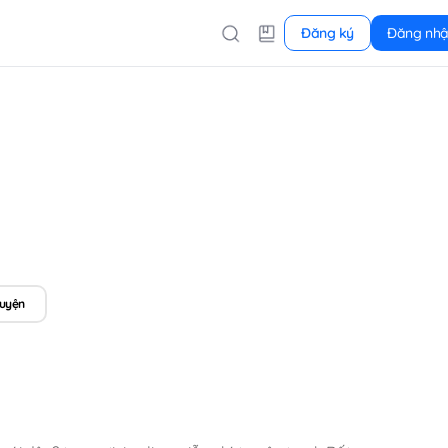
Đăng ký
Đăng nh
ruyện