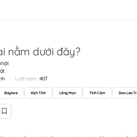
ai nằm dưới đây?
nhật
ật
nh
Lượt xem:
407
Boylove
Kịch Tính
Lãng Mạn
Tình Cảm
Dưa Leo T