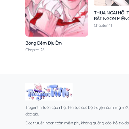
THƯA NGÀI HỔ, T
RẤT NGON MIỆN
Chapter 41
Bóng Đêm Dịu Êm
Chapter 26
Truyentini luôn cập nhật liên tục các bộ truyện đam mỹ mới
độc giả.
Đọc truyện hoàn toàn miễn phí, không quảng cáo, hỗ trợ đa t