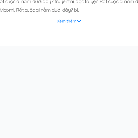
ốt cuộc ai nằm dưới đây? truyentini
,
đọc truyện Rốt cuộc ai nằm dư
ivicomi
,
Rốt cuộc ai nằm dưới đây? bl
.
Xem thêm