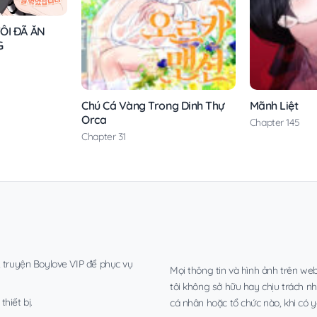
ÔI ĐÃ ĂN
G
Chú Cá Vàng Trong Dinh Thự
Mãnh Liệt
Orca
Chapter 145
Chapter 31
, truyện Boylove VIP để phục vụ
Mọi thông tin và hình ảnh trên web
tôi không sở hữu hay chịu trách n
hiết bị.
cá nhân hoặc tổ chức nào, khi có y