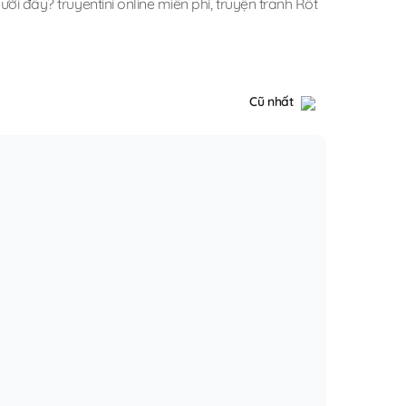
ới đây? truyentini online miễn phí
,
truyện tranh Rốt
Cũ nhất