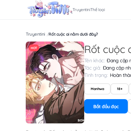
Truyentini
Thể loại
Truyentini
Rốt cuộc ai nằm dưới đây?
Rốt cuộc 
HOT
Tên khác:
Đang cập 
Tác giả:
Đang cập nh
Tình trạng:
Hoàn thà
Manhwa
18+
Bắt đầu đọc