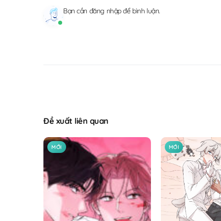
Bạn cần
đăng nhập
để bình luận.
Đề xuất liên quan
MỚI
MỚI