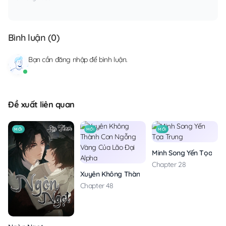
Bình luận (
0
)
Bạn cần
đăng nhập
để bình luận.
Đề xuất liên quan
MỚI
MỚI
MỚI
Minh Song Yến Tọa Tru
Chapter 28
Xuyên Không Thành Con Ngỗng Vàng Của Lão
Chapter 48