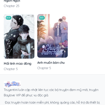
Ngòn Ngọt
Chapter 25
MỚI
MỚI
Anh muốn bàn chuyện trăm năm với em
Mối tình mùa đông
Chapter 5
Chapter 5
Truyentini luôn cập nhật liên tục các bộ truyện đam mỹ mới, truyện
Boylove VIP để phục vụ độc giả.
Đọc truyện hoàn toàn miễn phí, không quảng cáo, hỗ trợ đa thiết bị.