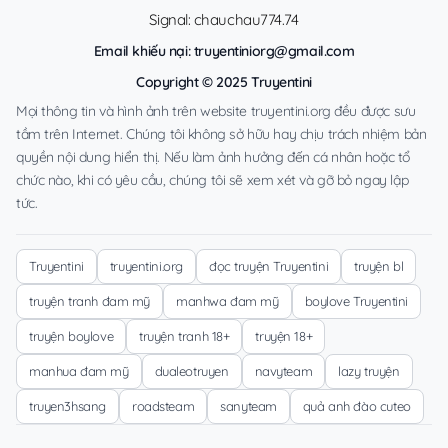
Signal: chauchau774.74
Email khiếu nại:
truyentiniorg@gmail.com
Copyright © 2025 Truyentini
Mọi thông tin và hình ảnh trên website truyentini.org đều được sưu
tầm trên Internet. Chúng tôi không sở hữu hay chịu trách nhiệm bản
quyền nội dung hiển thị. Nếu làm ảnh hưởng đến cá nhân hoặc tổ
chức nào, khi có yêu cầu, chúng tôi sẽ xem xét và gỡ bỏ ngay lập
tức.
Truyentini
truyentini.org
đọc truyện Truyentini
truyện bl
truyện tranh đam mỹ
manhwa đam mỹ
boylove Truyentini
truyện boylove
truyện tranh 18+
truyện 18+
manhua đam mỹ
dualeotruyen
navyteam
lazy truyện
truyen3hsang
roadsteam
sanyteam
quả anh đào cuteo