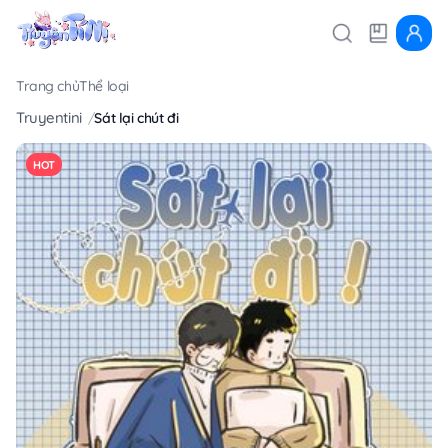
Trang chủ
Thể loại
Truyentini
Sát lại chút đi
HOT