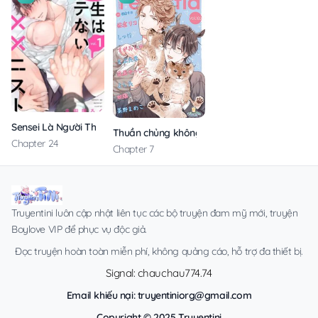
Sensei Là Người Thích Chơi Mông
Thuần chủng không rung động
Chapter 24
Chapter 7
Truyentini luôn cập nhật liên tục các bộ truyện đam mỹ mới, truyện
Boylove VIP để phục vụ độc giả.
Đọc truyện hoàn toàn miễn phí, không quảng cáo, hỗ trợ đa thiết bị.
Signal: chauchau774.74
Email khiếu nại:
truyentiniorg@gmail.com
Copyright © 2025 Truyentini