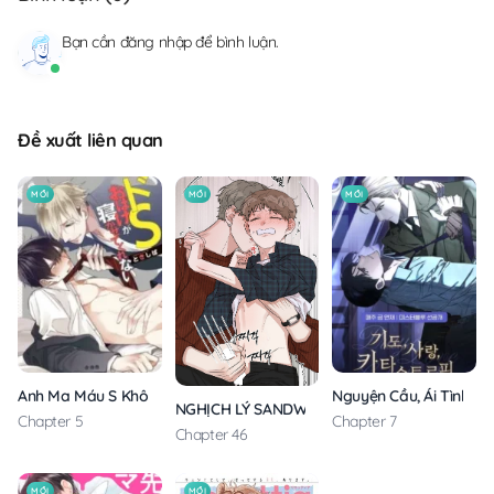
Bạn cần
đăng nhập
để bình luận.
Đề xuất liên quan
MỚI
MỚI
MỚI
Anh Ma Máu S Không Cho Tôi Ngủ Yên
Nguyện Cầu, Ái Tình, T
NGHỊCH LÝ SANDWICH
Chapter 5
Chapter 7
Chapter 46
MỚI
MỚI