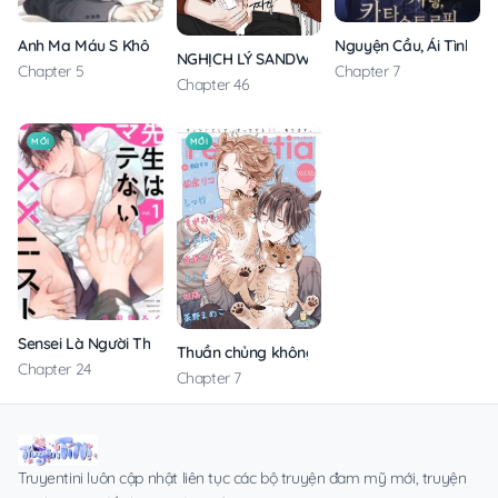
Anh Ma Máu S Không Cho Tôi Ngủ Yên
Nguyện Cầu, Ái Tình, T
NGHỊCH LÝ SANDWICH
Chapter 5
Chapter 7
Chapter 46
MỚI
MỚI
Sensei Là Người Thích Chơi Mông
Thuần chủng không rung động
Chapter 24
Chapter 7
Truyentini luôn cập nhật liên tục các bộ truyện đam mỹ mới, truyện