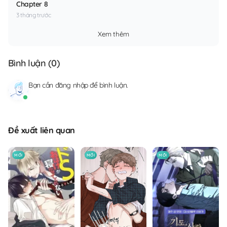
Chapter 8
3 tháng trước
Xem thêm
Bình luận (
0
)
Bạn cần
đăng nhập
để bình luận.
Đề xuất liên quan
MỚI
MỚI
MỚI