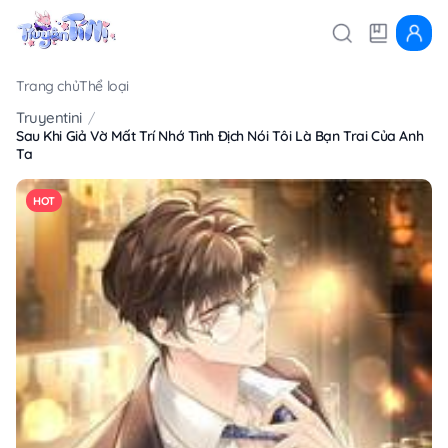
Trang chủ
Thể loại
Truyentini
Sau Khi Giả Vờ Mất Trí Nhớ Tình Địch Nói Tôi Là Bạn Trai Của Anh
Ta
HOT