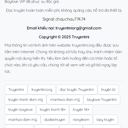
Boylove VIP để phục vụ độc giả.
Đọc truyện hoàn toàn miễn phí, không quảng cáo, hỗ trợ đa thiết bị.
Signal: chauchau774.74
Email khiếu nại:
truyentiniorg@gmail.com
Copyright © 2025 Truyentini
Mọi thông tin và hình ảnh trên website truyentini.org đều được sưu
tầm trên Internet. Chúng tôi không sở hữu hay chịu trách nhiệm bản
quyền nội dung hiển thị. Nếu làm ảnh hưởng đến cá nhân hoặc tổ
chức nào, khi có yêu cầu, chúng tôi sẽ xem xét và gỡ bỏ ngay lập
tức.
Truyentini
truyentini.org
đọc truyện Truyentini
truyện bl
truyện tranh đam mỹ
manhwa đam mỹ
boylove Truyentini
truyện boylove
truyện tranh 18+
truyện 18+
manhua đam mỹ
dualeotruyen
navyteam
lazy truyện