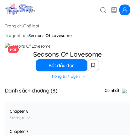
Trang chủ
Thể loại
Truyentini
Seasons Of Lovesome
HOT
Seasons Of Lovesome
Bắt đầu đọc
Thông tin truyện
Danh sách chương (8)
Cũ nhất
Chapter 8
3 tháng trước
Chapter 7