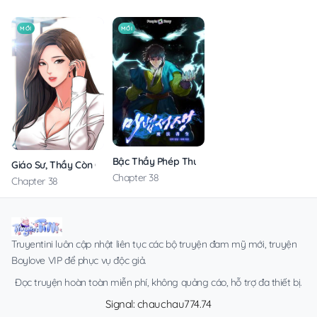
MỚI
MỚI
Bậc Thầy Phép Thuật Ở Thế Giới Võ Lâm
Giáo Sư, Thầy Còn Chờ Chi Nữa
Chapter 38
Chapter 38
Truyentini luôn cập nhật liên tục các bộ truyện đam mỹ mới, truyện
Boylove VIP để phục vụ độc giả.
Đọc truyện hoàn toàn miễn phí, không quảng cáo, hỗ trợ đa thiết bị.
Signal: chauchau774.74