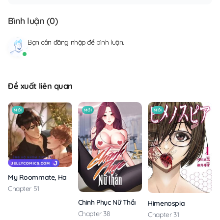
Bình luận (
0
)
Bạn cần
đăng nhập
để bình luận.
Đề xuất liên quan
MỚI
MỚI
MỚI
My Roommate, Handsome Senior
Chapter 51
Chinh Phục Nữ Thần
Himenospia
Chapter 38
Chapter 31