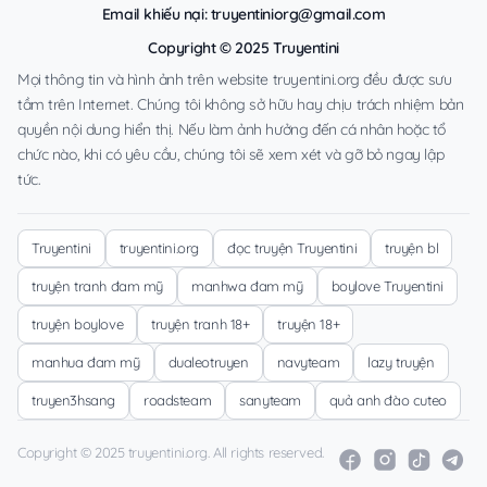
Email khiếu nại:
truyentiniorg@gmail.com
Copyright © 2025 Truyentini
Mọi thông tin và hình ảnh trên website truyentini.org đều được sưu
tầm trên Internet. Chúng tôi không sở hữu hay chịu trách nhiệm bản
quyền nội dung hiển thị. Nếu làm ảnh hưởng đến cá nhân hoặc tổ
chức nào, khi có yêu cầu, chúng tôi sẽ xem xét và gỡ bỏ ngay lập
tức.
Truyentini
truyentini.org
đọc truyện Truyentini
truyện bl
truyện tranh đam mỹ
manhwa đam mỹ
boylove Truyentini
truyện boylove
truyện tranh 18+
truyện 18+
manhua đam mỹ
dualeotruyen
navyteam
lazy truyện
truyen3hsang
roadsteam
sanyteam
quả anh đào cuteo
Copyright © 2025 truyentini.org. All rights reserved.