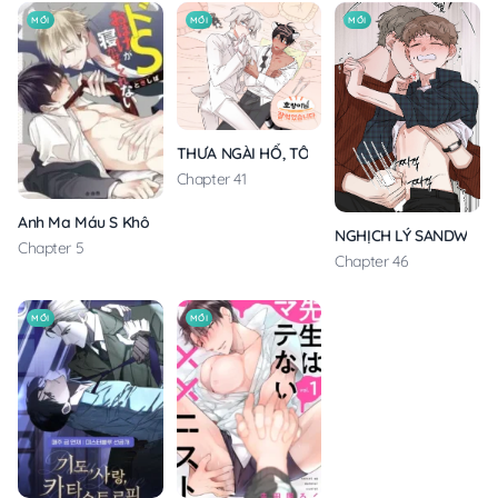
MỚI
MỚI
MỚI
THƯA NGÀI HỔ, TÔI ĐÃ ĂN RẤT NGON MIỆNG
Chapter 41
Anh Ma Máu S Không Cho Tôi Ngủ Yên
NGHỊCH LÝ SANDWICH
Chapter 5
Chapter 46
MỚI
MỚI