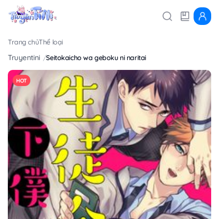
Trang chủ
Thể loại
Truyentini
Seitokaicho wa geboku ni naritai
HOT