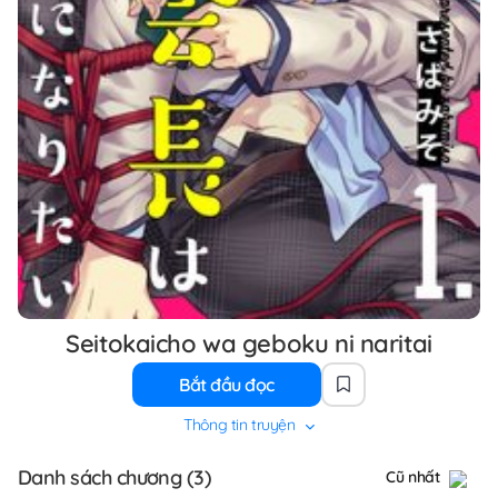
Seitokaicho wa geboku ni naritai
Bắt đầu đọc
Thông tin truyện
Danh sách chương (3)
Cũ nhất