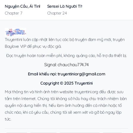
Nguyện Cầu, Ái Tình, Tai Ương
Sensei Là Người Thích Chơi Mông
Chapter 7
Chapter 24
Truyentini luôn cập nhật liên tục các bộ truyện đam mỹ mới, truyện
Boylove VIP để phục vụ độc giả.
Đọc truyện hoàn toàn miễn phí, không quảng cáo, hỗ trợ đa thiết bị.
Signal: chauchau774.74
Email khiếu nại:
truyentiniorg@gmail.com
Copyright © 2025 Truyentini
Mọi thông tin và hình ảnh trên website truyentini.org đều được sưu
tầm trên Internet. Chúng tôi không sở hữu hay chịu trách nhiệm bản
quyền nội dung hiển thị. Nếu làm ảnh hưởng đến cá nhân hoặc tổ
chức nào, khi có yêu cầu, chúng tôi sẽ xem xét và gỡ bỏ ngay lập
tức.