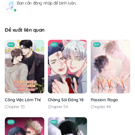
Bạn cần
đăng nhập
để bình luận.
Đề xuất liên quan
MỚI
MỚI
MỚI
Công Việc Làm Thêm Hàng Ngày
Chàng Sói Đáng Yêu
Passion: Raga
Chapter 55
Chapter 54
Chapter 44
MỚI
MỚI