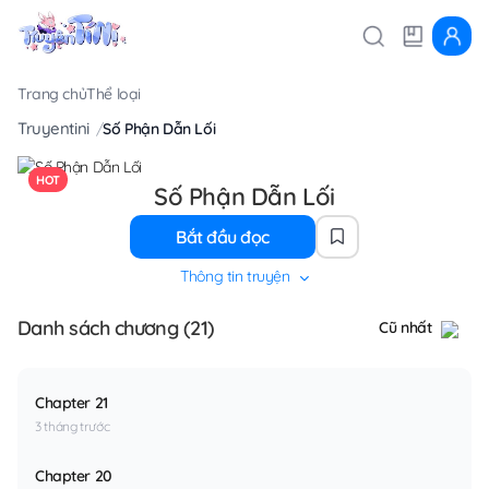
Trang chủ
Thể loại
Truyentini
Số Phận Dẫn Lối
HOT
Số Phận Dẫn Lối
Bắt đầu đọc
Thông tin truyện
Danh sách chương (21)
Cũ nhất
Chapter 21
3 tháng trước
Chapter 20