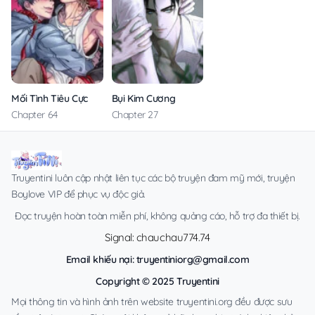
Mối Tình Tiêu Cực
Bụi Kim Cương
Chapter 64
Chapter 27
Truyentini luôn cập nhật liên tục các bộ truyện đam mỹ mới, truyện
Boylove VIP để phục vụ độc giả.
Đọc truyện hoàn toàn miễn phí, không quảng cáo, hỗ trợ đa thiết bị.
Signal: chauchau774.74
Email khiếu nại:
truyentiniorg@gmail.com
Copyright © 2025 Truyentini
Mọi thông tin và hình ảnh trên website truyentini.org đều được sưu