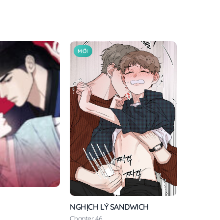
MỚI
NGHỊCH LÝ SANDWICH
Chapter 46