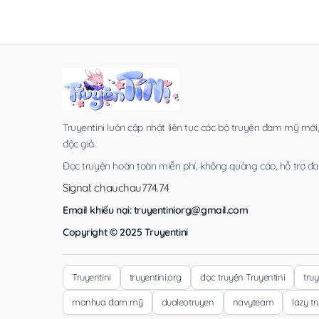
Truyentini luôn cập nhật liên tục các bộ truyện đam mỹ mới
độc giả.
Đọc truyện hoàn toàn miễn phí, không quảng cáo, hỗ trợ đa t
Signal: chauchau774.74
Email khiếu nại:
truyentiniorg@gmail.com
Copyright © 2025 Truyentini
Truyentini
truyentini.org
đọc truyện Truyentini
tru
manhua đam mỹ
dualeotruyen
navyteam
lazy t