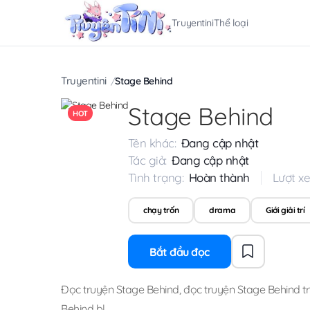
Truyentini
Thể loại
Truyentini
Stage Behind
Stage Behind
HOT
Tên khác:
Đang cập nhật
Tác giả:
Đang cập nhật
Tình trạng:
Hoàn thành
Lượt x
chạy trốn
drama
Giới giải trí
Bắt đầu đọc
Đọc truyện Stage Behind
,
đọc truyện Stage Behind tr
Behind bl
.