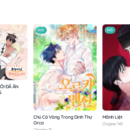
MỚI
MỚI
ÔI ĐÃ ĂN
G
Chú Cá Vàng Trong Dinh Thự
Mãnh Liệt
Orca
Chapter 145
Chapter 31