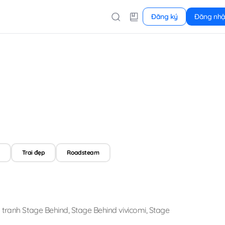
Đăng ký
Đăng nh
Trai đẹp
Roadsteam
 tranh Stage Behind
,
Stage Behind vivicomi
,
Stage