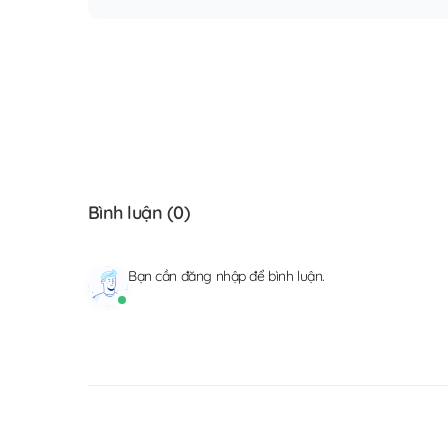
Bình luận (
0
)
Bạn cần
đăng nhập
để bình luận.