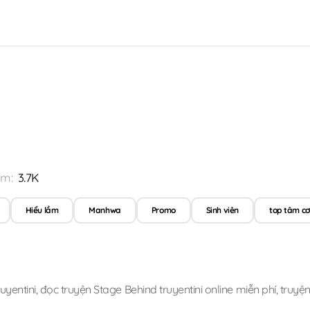
em:
3.7K
Hiểu lầm
Manhwa
Promo
Sinh viên
top tâm cơ
uyentini
,
đọc truyện Stage Behind truyentini online miễn phí
,
truyện