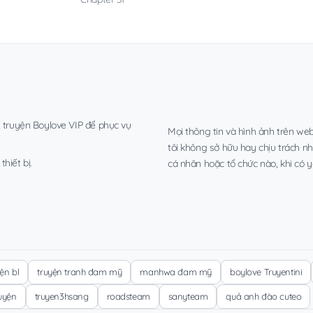
, truyện Boylove VIP để phục vụ
Mọi thông tin và hình ảnh trên web
tôi không sở hữu hay chịu trách n
hiết bị.
cá nhân hoặc tổ chức nào, khi có y
yện bl
truyện tranh đam mỹ
manhwa đam mỹ
boylove Truyentini
ruyện
truyen3hsang
roadsteam
sanyteam
quả anh đào cuteo