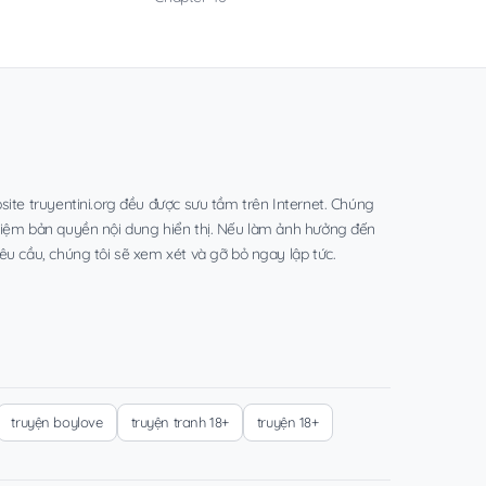
site truyentini.org đều được sưu tầm trên Internet. Chúng
hiệm bản quyền nội dung hiển thị. Nếu làm ảnh hưởng đến
êu cầu, chúng tôi sẽ xem xét và gỡ bỏ ngay lập tức.
truyện boylove
truyện tranh 18+
truyện 18+