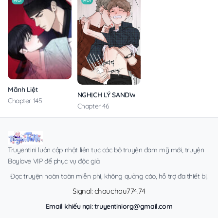
MỚI
MỚI
Mãnh Liệt
NGHỊCH LÝ SANDWICH
Chapter 145
Chapter 46
Truyentini luôn cập nhật liên tục các bộ truyện đam mỹ mới, truyện
Boylove VIP để phục vụ độc giả.
Đọc truyện hoàn toàn miễn phí, không quảng cáo, hỗ trợ đa thiết bị.
Signal: chauchau774.74
Email khiếu nại:
truyentiniorg@gmail.com