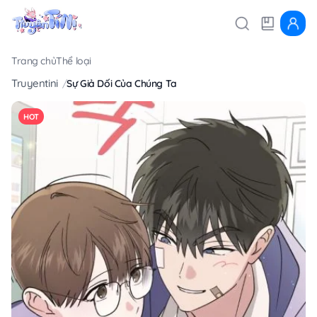
Trang chủ
Thể loại
Truyentini
Sự Giả Dối Của Chúng Ta
HOT