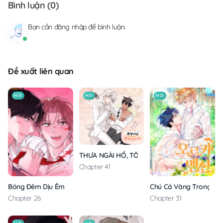
Bình luận (
0
)
Bạn cần
đăng nhập
để bình luận.
Đề xuất liên quan
MỚI
MỚI
MỚI
THƯA NGÀI HỔ, TÔI ĐÃ ĂN RẤT NGON MIỆNG
Chapter 41
Bóng Đêm Dịu Êm
Chú Cá Vàng Trong Din
Chapter 26
Chapter 31