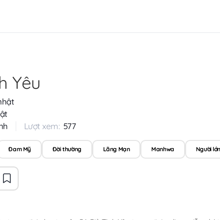
nh Yêu
nhật
ật
nh
Lượt xem:
577
Đam Mỹ
Đời thường
Lãng Mạn
Manhwa
Người lớ