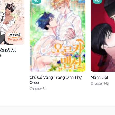
MỚI
MỚI
ÔI ĐÃ ĂN
G
Chú Cá Vàng Trong Dinh Thự
Mãnh Liệt
Orca
Chapter 145
Chapter 31