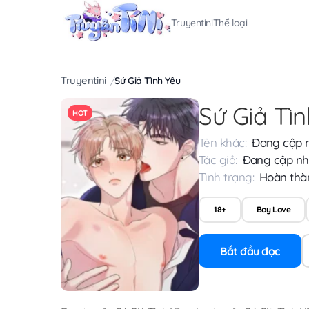
Truyentini
Thể loại
Truyentini
Sứ Giả Tình Yêu
Sứ Giả Tì
HOT
Tên khác:
Đang cập 
Tác giả:
Đang cập nh
Tình trạng:
Hoàn thà
18+
Boy Love
Bắt đầu đọc