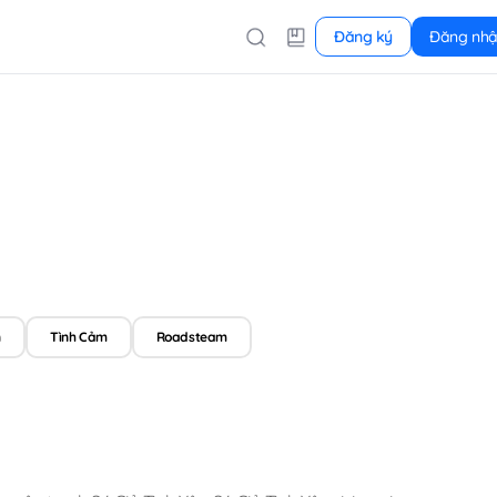
Đăng ký
Đăng nh
n
Tình Cảm
Roadsteam