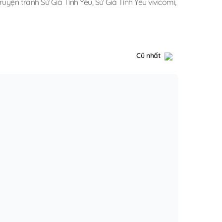
truyện tranh Sứ Giả Tình Yêu
,
Sứ Giả Tình Yêu vivicomi
,
Cũ nhất