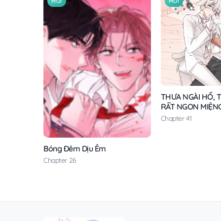
MỚI
MỚI
THƯA NGÀI HỔ, T
RẤT NGON MIỆN
Chapter 41
Bóng Đêm Dịu Êm
Chapter 26