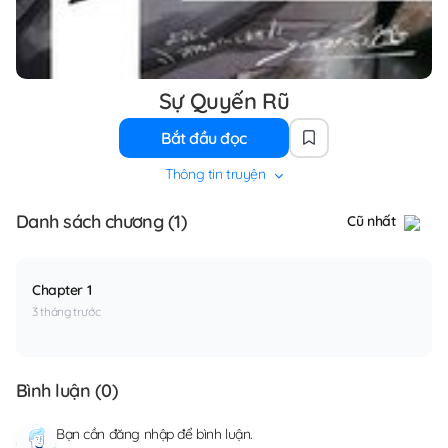
Sự Quyến Rũ
Bắt đầu đọc
Thông tin truyện
Danh sách chương (1)
Cũ nhất
Chapter 1
3 tháng trước
Bình luận (
0
)
Bạn cần
đăng nhập
để bình luận.