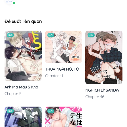
Đề xuất liên quan
MỚI
MỚI
MỚI
THƯA NGÀI HỔ, TÔI ĐÃ ĂN RẤT NGON MIỆNG
Chapter 41
Anh Ma Máu S Không Cho Tôi Ngủ Yên
NGHỊCH LÝ SANDWICH
Chapter 5
Chapter 46
MỚI
MỚI