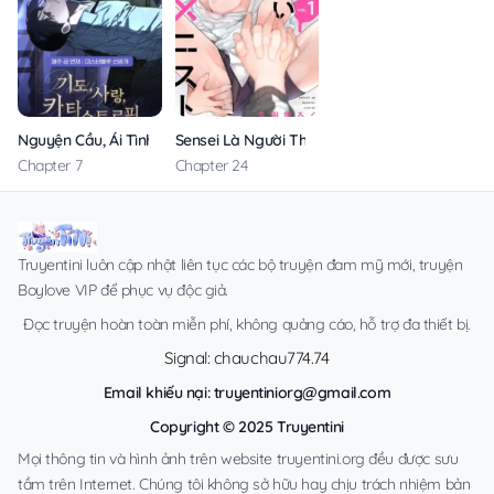
Nguyện Cầu, Ái Tình, Tai Ương
Sensei Là Người Thích Chơi Mông
Chapter 7
Chapter 24
Truyentini luôn cập nhật liên tục các bộ truyện đam mỹ mới, truyện
Boylove VIP để phục vụ độc giả.
Đọc truyện hoàn toàn miễn phí, không quảng cáo, hỗ trợ đa thiết bị.
Signal: chauchau774.74
Email khiếu nại:
truyentiniorg@gmail.com
Copyright © 2025 Truyentini
Mọi thông tin và hình ảnh trên website truyentini.org đều được sưu
tầm trên Internet. Chúng tôi không sở hữu hay chịu trách nhiệm bản