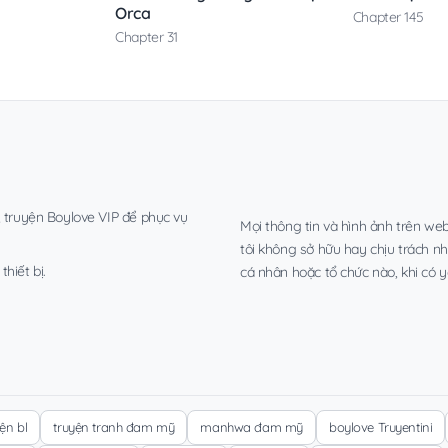
Orca
Chapter 145
Chapter 31
, truyện Boylove VIP để phục vụ
Mọi thông tin và hình ảnh trên web
tôi không sở hữu hay chịu trách n
hiết bị.
cá nhân hoặc tổ chức nào, khi có y
yện bl
truyện tranh đam mỹ
manhwa đam mỹ
boylove Truyentini