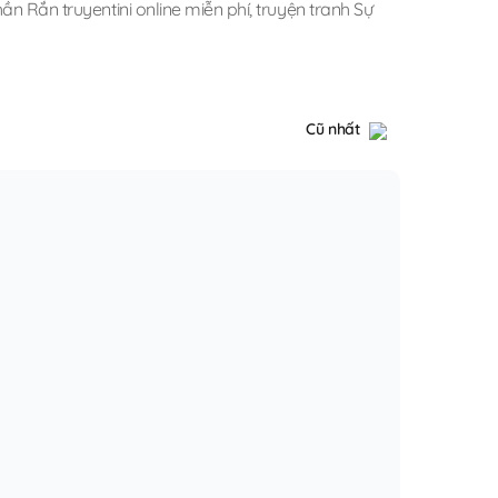
ần Rắn truyentini online miễn phí
,
truyện tranh Sự
Cũ nhất