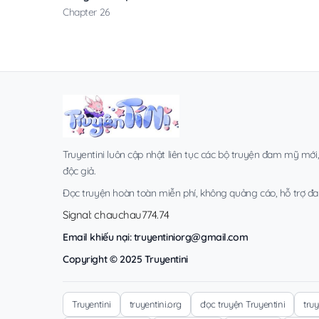
Chapter 26
Truyentini luôn cập nhật liên tục các bộ truyện đam mỹ mới
độc giả.
Đọc truyện hoàn toàn miễn phí, không quảng cáo, hỗ trợ đa t
Signal: chauchau774.74
Email khiếu nại:
truyentiniorg@gmail.com
Copyright © 2025 Truyentini
Truyentini
truyentini.org
đọc truyện Truyentini
tru