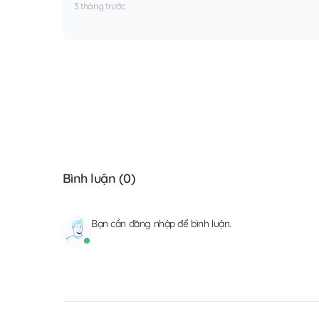
3 tháng trước
Bình luận (
0
)
Bạn cần
đăng nhập
để bình luận.