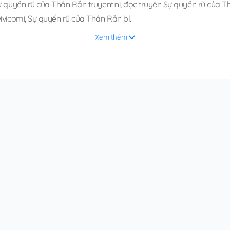
ự quyến rũ của Thần Rắn truyentini
,
đọc truyện Sự quyến rũ của Th
ivicomi
,
Sự quyến rũ của Thần Rắn bl
.
Xem thêm