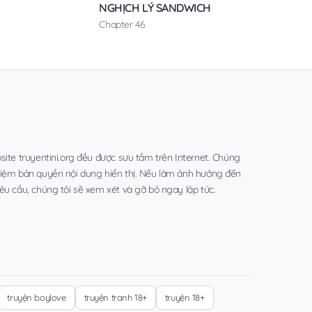
NGHỊCH LÝ SANDWICH
Chapter 46
site truyentini.org đều được sưu tầm trên Internet. Chúng
hiệm bản quyền nội dung hiển thị. Nếu làm ảnh hưởng đến
êu cầu, chúng tôi sẽ xem xét và gỡ bỏ ngay lập tức.
truyện boylove
truyện tranh 18+
truyện 18+