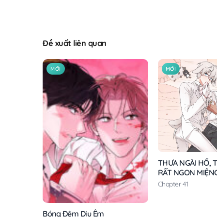
Đề xuất liên quan
MỚI
MỚI
THƯA NGÀI HỔ, T
RẤT NGON MIỆN
Chapter 41
Bóng Đêm Dịu Êm