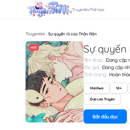
Truyentini
Thể loại
Truyentini
Sự quyến rũ của Thần Rắn
Sự quyến 
HOT
Tên khác:
Đang cập 
Tác giả:
Đang cập nh
Tình trạng:
Hoàn thà
Manhwa
18+
Dưa Leo Truyện
Bắt đầu đọc