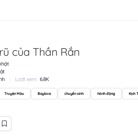
rũ của Thần Rắn
nhật
ật
nh
Lượt xem:
6.8K
Truyện Màu
Boylove
chuyển sinh
hành động
Kịch 