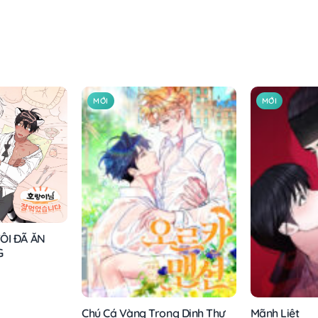
MỚI
MỚI
ÔI ĐÃ ĂN
G
Chú Cá Vàng Trong Dinh Thự
Mãnh Liệt