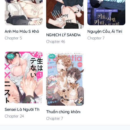
Anh Ma Máu S Không Cho Tôi Ngủ Yên
Nguyện Cầu, Ái Tình, T
NGHỊCH LÝ SANDWICH
Chapter 5
Chapter 7
Chapter 46
MỚI
MỚI
Sensei Là Người Thích Chơi Mông
Thuần chủng không rung động
Chapter 24
Chapter 7