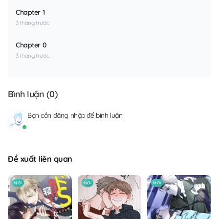
Chapter 1
3 tháng trước
Chapter 0
3 tháng trước
Bình luận (
0
)
Bạn cần
đăng nhập
để bình luận.
Đề xuất liên quan
MỚI
MỚI
MỚI