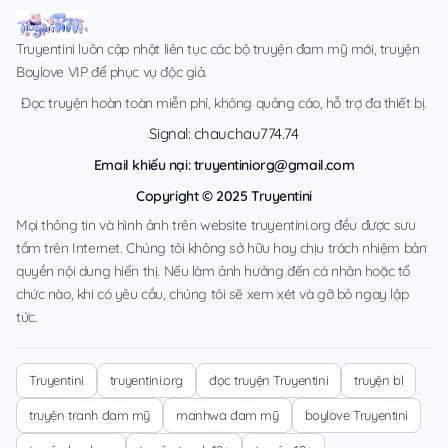
Truyentini luôn cập nhật liên tục các bộ truyện đam mỹ mới, truyện
Boylove VIP để phục vụ độc giả.
Đọc truyện hoàn toàn miễn phí, không quảng cáo, hỗ trợ đa thiết bị.
Signal: chauchau774.74
Email khiếu nại:
truyentiniorg@gmail.com
Copyright © 2025 Truyentini
Mọi thông tin và hình ảnh trên website truyentini.org đều được sưu
tầm trên Internet. Chúng tôi không sở hữu hay chịu trách nhiệm bản
quyền nội dung hiển thị. Nếu làm ảnh hưởng đến cá nhân hoặc tổ
chức nào, khi có yêu cầu, chúng tôi sẽ xem xét và gỡ bỏ ngay lập
tức.
Truyentini
truyentini.org
đọc truyện Truyentini
truyện bl
truyện tranh đam mỹ
manhwa đam mỹ
boylove Truyentini