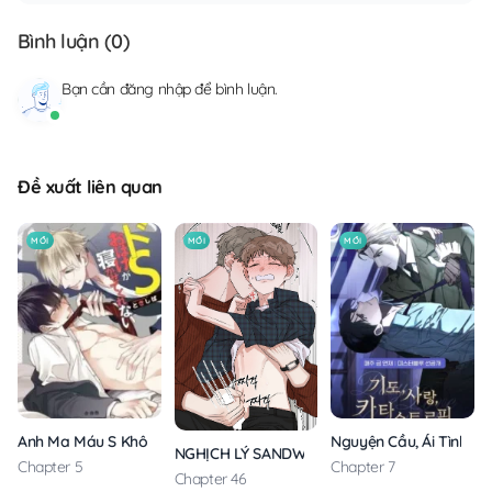
Bình luận (
0
)
Bạn cần
đăng nhập
để bình luận.
Đề xuất liên quan
MỚI
MỚI
MỚI
Anh Ma Máu S Không Cho Tôi Ngủ Yên
Nguyện Cầu, Ái Tình, T
NGHỊCH LÝ SANDWICH
Chapter 5
Chapter 7
Chapter 46