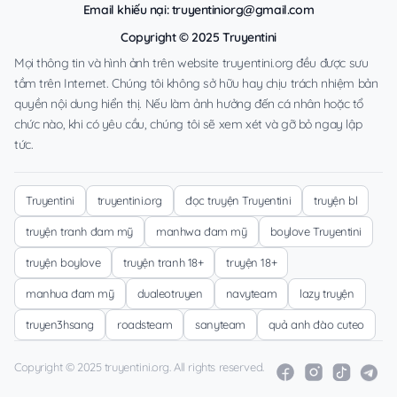
Email khiếu nại:
truyentiniorg@gmail.com
Copyright © 2025 Truyentini
Mọi thông tin và hình ảnh trên website truyentini.org đều được sưu
tầm trên Internet. Chúng tôi không sở hữu hay chịu trách nhiệm bản
quyền nội dung hiển thị. Nếu làm ảnh hưởng đến cá nhân hoặc tổ
chức nào, khi có yêu cầu, chúng tôi sẽ xem xét và gỡ bỏ ngay lập
tức.
Truyentini
truyentini.org
đọc truyện Truyentini
truyện bl
truyện tranh đam mỹ
manhwa đam mỹ
boylove Truyentini
truyện boylove
truyện tranh 18+
truyện 18+
manhua đam mỹ
dualeotruyen
navyteam
lazy truyện
truyen3hsang
roadsteam
sanyteam
quả anh đào cuteo
Copyright © 2025 truyentini.org. All rights reserved.