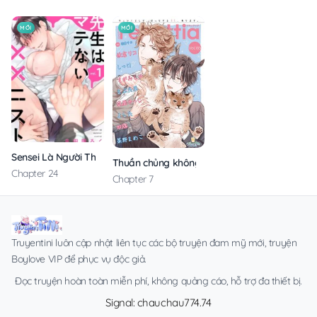
MỚI
MỚI
Sensei Là Người Thích Chơi Mông
Thuần chủng không rung động
Chapter 24
Chapter 7
Truyentini luôn cập nhật liên tục các bộ truyện đam mỹ mới, truyện
Boylove VIP để phục vụ độc giả.
Đọc truyện hoàn toàn miễn phí, không quảng cáo, hỗ trợ đa thiết bị.
Signal: chauchau774.74