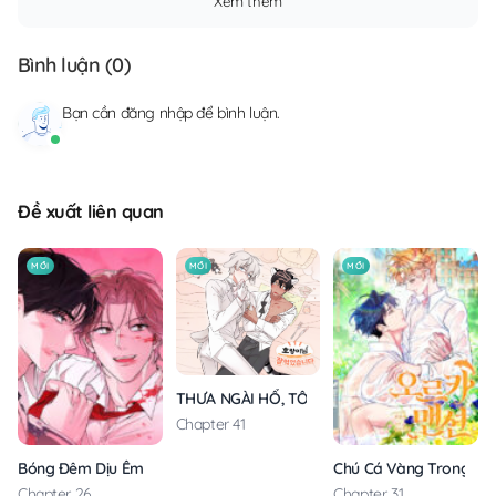
Xem thêm
Bình luận (
0
)
Bạn cần
đăng nhập
để bình luận.
Đề xuất liên quan
MỚI
MỚI
MỚI
THƯA NGÀI HỔ, TÔI ĐÃ ĂN RẤT NGON MIỆNG
Chapter 41
Bóng Đêm Dịu Êm
Chú Cá Vàng Trong Din
Chapter 26
Chapter 31