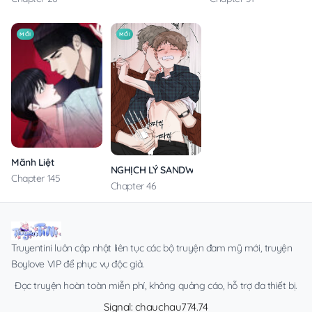
MỚI
MỚI
Mãnh Liệt
NGHỊCH LÝ SANDWICH
Chapter 145
Chapter 46
Truyentini luôn cập nhật liên tục các bộ truyện đam mỹ mới, truyện
Boylove VIP để phục vụ độc giả.
Đọc truyện hoàn toàn miễn phí, không quảng cáo, hỗ trợ đa thiết bị.
Signal: chauchau774.74