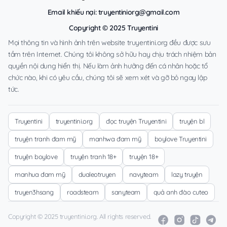
Email khiếu nại:
truyentiniorg@gmail.com
Copyright © 2025 Truyentini
Mọi thông tin và hình ảnh trên website truyentini.org đều được sưu
tầm trên Internet. Chúng tôi không sở hữu hay chịu trách nhiệm bản
quyền nội dung hiển thị. Nếu làm ảnh hưởng đến cá nhân hoặc tổ
chức nào, khi có yêu cầu, chúng tôi sẽ xem xét và gỡ bỏ ngay lập
tức.
Truyentini
truyentini.org
đọc truyện Truyentini
truyện bl
truyện tranh đam mỹ
manhwa đam mỹ
boylove Truyentini
truyện boylove
truyện tranh 18+
truyện 18+
manhua đam mỹ
dualeotruyen
navyteam
lazy truyện
truyen3hsang
roadsteam
sanyteam
quả anh đào cuteo
Copyright © 2025 truyentini.org. All rights reserved.