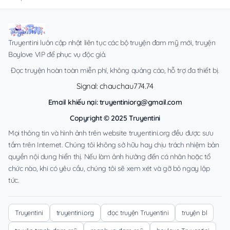
Truyentini luôn cập nhật liên tục các bộ truyện đam mỹ mới, truyện
Boylove VIP để phục vụ độc giả.
Đọc truyện hoàn toàn miễn phí, không quảng cáo, hỗ trợ đa thiết bị.
Signal: chauchau774.74
Email khiếu nại:
truyentiniorg@gmail.com
Copyright © 2025 Truyentini
Mọi thông tin và hình ảnh trên website truyentini.org đều được sưu
tầm trên Internet. Chúng tôi không sở hữu hay chịu trách nhiệm bản
quyền nội dung hiển thị. Nếu làm ảnh hưởng đến cá nhân hoặc tổ
chức nào, khi có yêu cầu, chúng tôi sẽ xem xét và gỡ bỏ ngay lập
tức.
Truyentini
truyentini.org
đọc truyện Truyentini
truyện bl