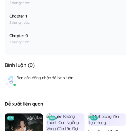
3 tháng trước
Chapter 1
3 tháng trước
Chapter 0
3 tháng trước
Bình luận (
0
)
Bạn cần
đăng nhập
để bình luận.
Đề xuất liên quan
MỚI
MỚI
MỚI