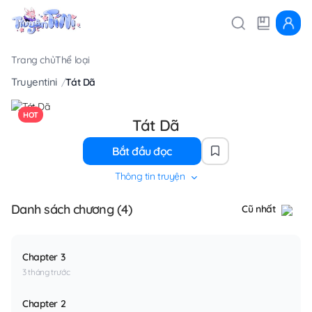
Trang chủ
Thể loại
Truyentini
Tát Dã
HOT
Tát Dã
Bắt đầu đọc
Thông tin truyện
Danh sách chương (4)
Cũ nhất
Chapter 3
3 tháng trước
Chapter 2