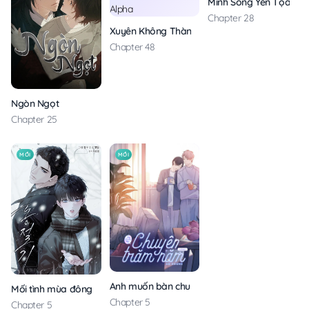
Minh Song Yến Tọa Tru
Chapter 28
Xuyên Không Thành Con Ngỗng Vàng Của Lão
Chapter 48
Ngòn Ngọt
Chapter 25
MỚI
MỚI
Anh muốn bàn chuyện trăm năm với em
Mối tình mùa đông
Chapter 5
Chapter 5