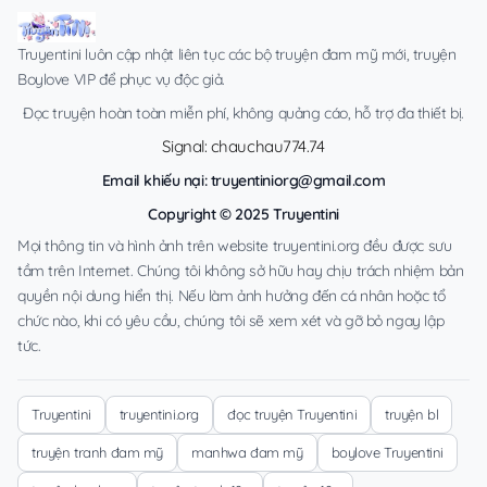
Truyentini luôn cập nhật liên tục các bộ truyện đam mỹ mới, truyện
Boylove VIP để phục vụ độc giả.
Đọc truyện hoàn toàn miễn phí, không quảng cáo, hỗ trợ đa thiết bị.
Signal: chauchau774.74
Email khiếu nại:
truyentiniorg@gmail.com
Copyright © 2025 Truyentini
Mọi thông tin và hình ảnh trên website truyentini.org đều được sưu
tầm trên Internet. Chúng tôi không sở hữu hay chịu trách nhiệm bản
quyền nội dung hiển thị. Nếu làm ảnh hưởng đến cá nhân hoặc tổ
chức nào, khi có yêu cầu, chúng tôi sẽ xem xét và gỡ bỏ ngay lập
tức.
Truyentini
truyentini.org
đọc truyện Truyentini
truyện bl
truyện tranh đam mỹ
manhwa đam mỹ
boylove Truyentini