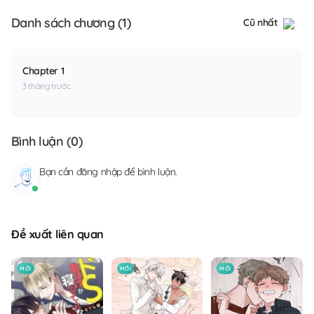
Danh sách chương (1)
Cũ nhất
Chapter 1
3 tháng trước
Bình luận (
0
)
Bạn cần
đăng nhập
để bình luận.
Đề xuất liên quan
MỚI
MỚI
MỚI