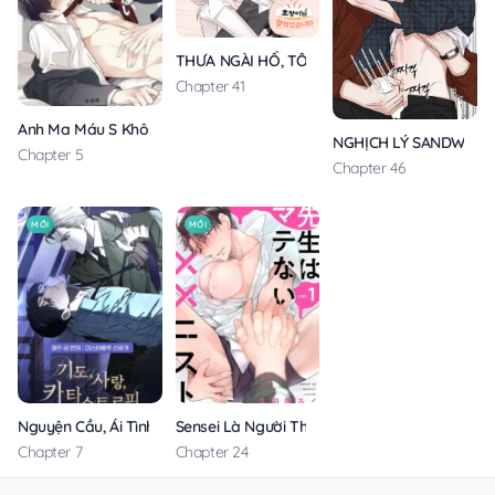
THƯA NGÀI HỔ, TÔI ĐÃ ĂN RẤT NGON MIỆNG
Chapter 41
Anh Ma Máu S Không Cho Tôi Ngủ Yên
NGHỊCH LÝ SANDWICH
Chapter 5
Chapter 46
MỚI
MỚI
Nguyện Cầu, Ái Tình, Tai Ương
Sensei Là Người Thích Chơi Mông
Chapter 7
Chapter 24