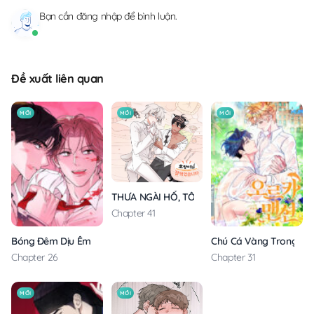
Bạn cần
đăng nhập
để bình luận.
Đề xuất liên quan
MỚI
MỚI
MỚI
THƯA NGÀI HỔ, TÔI ĐÃ ĂN RẤT NGON MIỆNG
Chapter 41
Bóng Đêm Dịu Êm
Chú Cá Vàng Trong Din
Chapter 26
Chapter 31
MỚI
MỚI