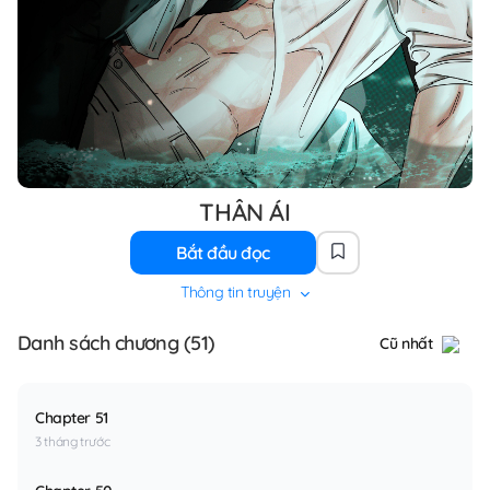
THÂN ÁI
Bắt đầu đọc
Thông tin truyện
Danh sách chương (51)
Cũ nhất
Chapter 51
3 tháng trước