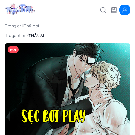
Trang chủ
Thể loại
Truyentini
THÂN ÁI
HOT