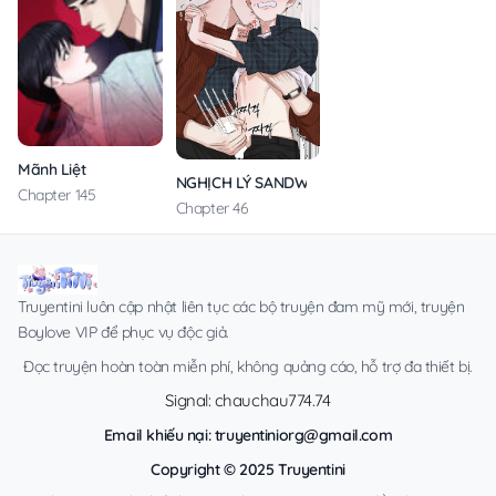
Mãnh Liệt
NGHỊCH LÝ SANDWICH
Chapter 145
Chapter 46
Truyentini luôn cập nhật liên tục các bộ truyện đam mỹ mới, truyện
Boylove VIP để phục vụ độc giả.
Đọc truyện hoàn toàn miễn phí, không quảng cáo, hỗ trợ đa thiết bị.
Signal: chauchau774.74
Email khiếu nại:
truyentiniorg@gmail.com
Copyright © 2025 Truyentini