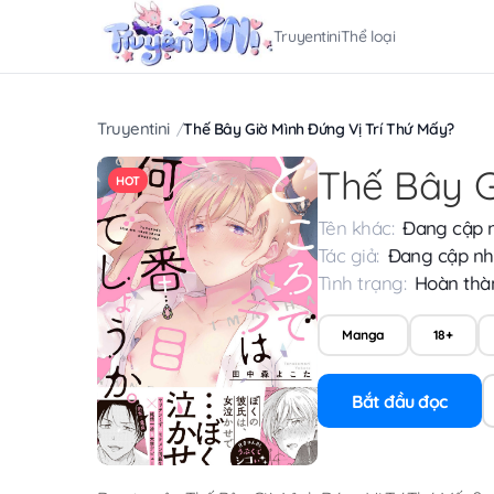
Truyentini
Thể loại
Truyentini
Thế Bây Giờ Mình Đứng Vị Trí Thứ Mấy?
Thế Bây G
HOT
Tên khác:
Đang cập 
Tác giả:
Đang cập nh
Tình trạng:
Hoàn thà
Manga
18+
Bắt đầu đọc