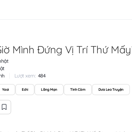
iờ Mình Đứng Vị Trí Thứ Mấy
nhật
ật
nh
Lượt xem:
484
Yaoi
Echi
Lãng Mạn
Tình Cảm
Dưa Leo Truyện