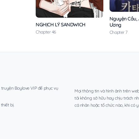
Nguyện Cầu, Á
NGHỊCH LÝ SANDWICH
Ương
Chapter 46
Chapter 7
, truyện Boylove VIP để phục vụ
Mọi thông tin và hình ảnh trên web
tôi không sở hữu hay chịu trách n
hiết bị.
cá nhân hoặc tổ chức nào, khi có y