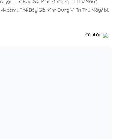
truyện Thế Bây Giờ Mình Đứng Vị Trí Thứ Mấy?
vivicomi
,
Thế Bây Giờ Mình Đứng Vị Trí Thứ Mấy? bl
.
Cũ nhất