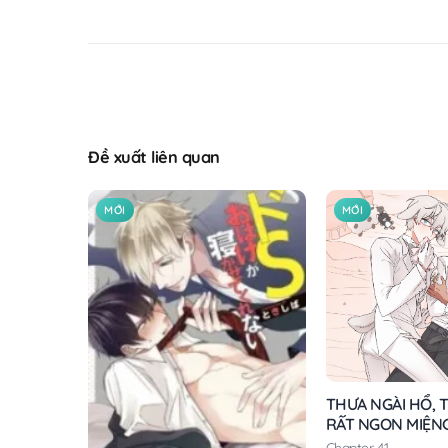
Đề xuất liên quan
MỚI
MỚI
THƯA NGÀI HỔ, T
RẤT NGON MIỆN
Chapter 41