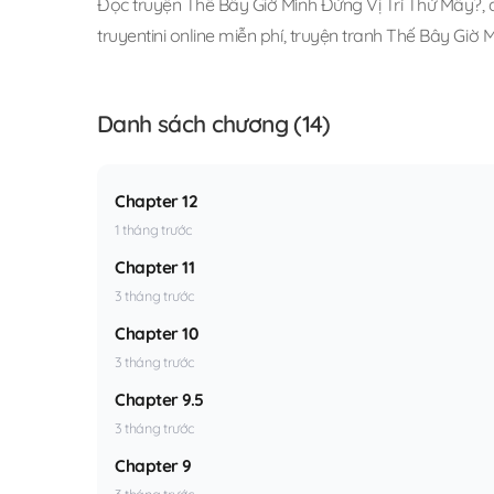
Đọc truyện Thế Bây Giờ Mình Đứng Vị Trí Thứ Mấy?
,
truyentini online miễn phí
,
truyện tranh Thế Bây Giờ 
Danh sách chương (14)
Chapter 12
1 tháng trước
Chapter 11
3 tháng trước
Chapter 10
3 tháng trước
Chapter 9.5
3 tháng trước
Chapter 9
3 tháng trước