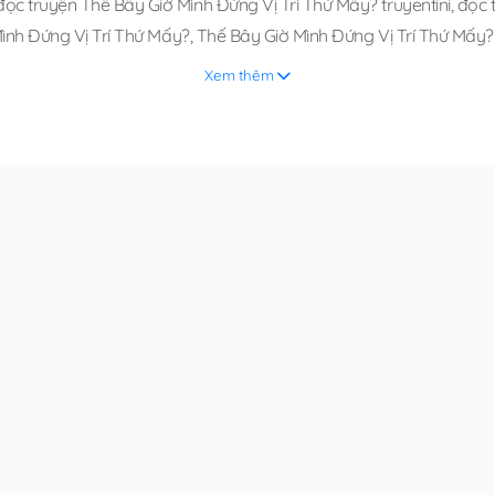
đọc truyện Thế Bây Giờ Mình Đứng Vị Trí Thứ Mấy? truyentini
,
đọc 
Mình Đứng Vị Trí Thứ Mấy?
,
Thế Bây Giờ Mình Đứng Vị Trí Thứ Mấy? 
Xem thêm