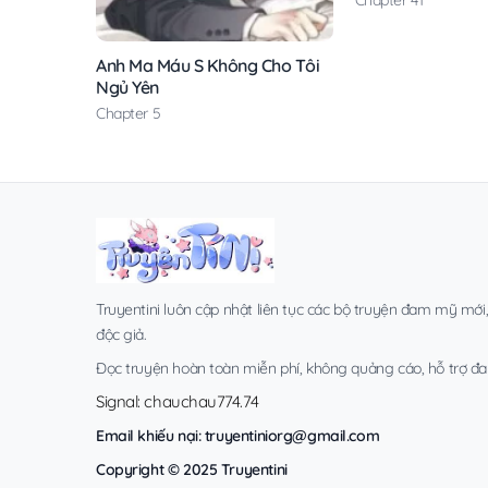
Anh Ma Máu S Không Cho Tôi
Ngủ Yên
Chapter 5
Truyentini luôn cập nhật liên tục các bộ truyện đam mỹ mới
độc giả.
Đọc truyện hoàn toàn miễn phí, không quảng cáo, hỗ trợ đa t
Signal: chauchau774.74
Email khiếu nại:
truyentiniorg@gmail.com
Copyright © 2025 Truyentini