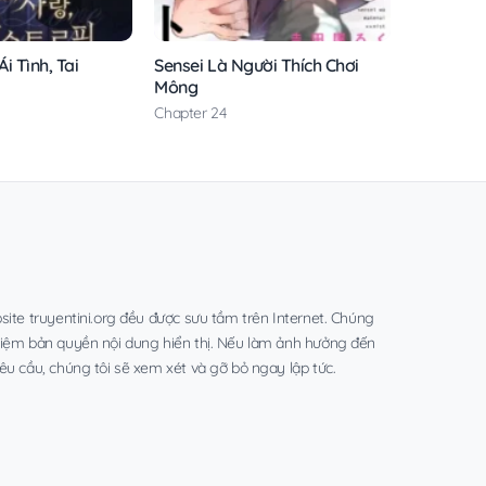
i Tình, Tai
Sensei Là Người Thích Chơi
Mông
Chapter 24
site truyentini.org đều được sưu tầm trên Internet. Chúng
hiệm bản quyền nội dung hiển thị. Nếu làm ảnh hưởng đến
êu cầu, chúng tôi sẽ xem xét và gỡ bỏ ngay lập tức.