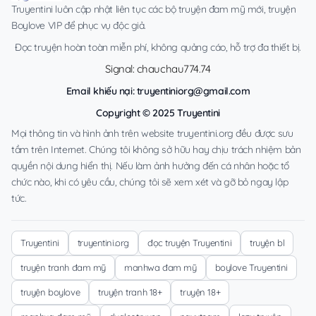
Truyentini luôn cập nhật liên tục các bộ truyện đam mỹ mới, truyện
Boylove VIP để phục vụ độc giả.
Đọc truyện hoàn toàn miễn phí, không quảng cáo, hỗ trợ đa thiết bị.
Signal: chauchau774.74
Email khiếu nại:
truyentiniorg@gmail.com
Copyright © 2025 Truyentini
Mọi thông tin và hình ảnh trên website truyentini.org đều được sưu
tầm trên Internet. Chúng tôi không sở hữu hay chịu trách nhiệm bản
quyền nội dung hiển thị. Nếu làm ảnh hưởng đến cá nhân hoặc tổ
chức nào, khi có yêu cầu, chúng tôi sẽ xem xét và gỡ bỏ ngay lập
tức.
Truyentini
truyentini.org
đọc truyện Truyentini
truyện bl
truyện tranh đam mỹ
manhwa đam mỹ
boylove Truyentini
truyện boylove
truyện tranh 18+
truyện 18+