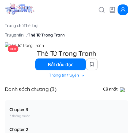
Trang chủ
Thể loại
Truyentini
Thê Tử Trong Tranh
HOT
Thê Tử Trong Tranh
Bắt đầu đọc
Thông tin truyện
Danh sách chương (3)
Cũ nhất
Chapter 3
3 tháng trước
Chapter 2