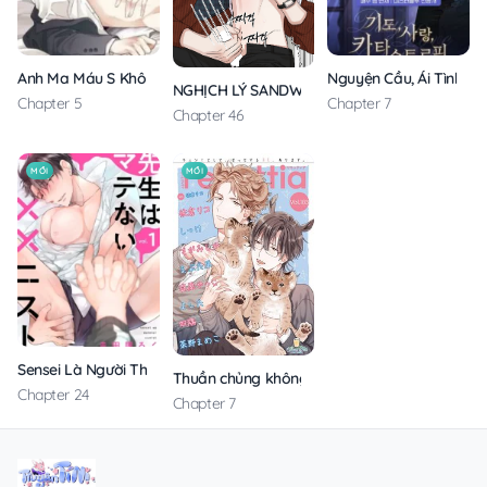
Anh Ma Máu S Không Cho Tôi Ngủ Yên
Nguyện Cầu, Ái Tình, T
NGHỊCH LÝ SANDWICH
Chapter 5
Chapter 7
Chapter 46
MỚI
MỚI
Sensei Là Người Thích Chơi Mông
Thuần chủng không rung động
Chapter 24
Chapter 7