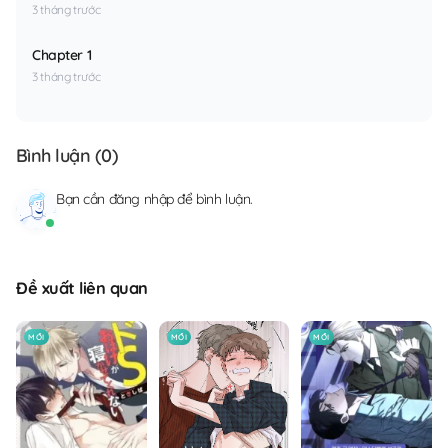
3 tháng trước
Chapter 1
3 tháng trước
Bình luận (
0
)
Bạn cần
đăng nhập
để bình luận.
Đề xuất liên quan
MỚI
MỚI
MỚI