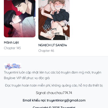
Mãnh Liệt
NGHỊCH LÝ SANDWICH
Chapter 145
Chapter 46
Truyentini luôn cập nhật liên tục các bộ truyện đam mỹ mới, truyện
Boylove VIP để phục vụ độc giả.
Đọc truyện hoàn toàn miễn phí, không quảng cáo, hỗ trợ đa thiết bị.
Signal: chauchau774.74
Email khiếu nại:
truyentiniorg@gmail.com
Copyright © 2025 Truyentini