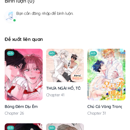
Bình luận (
0
)
Bạn cần
đăng nhập
để bình luận.
Đề xuất liên quan
MỚI
MỚI
MỚI
THƯA NGÀI HỔ, TÔI ĐÃ ĂN RẤT NGON MIỆNG
Chapter 41
Bóng Đêm Dịu Êm
Chú Cá Vàng Trong Din
Chapter 26
Chapter 31
MỚI
MỚI