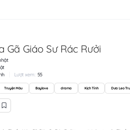
 Gã Giáo Sư Rác Rưởi
nhật
ật
nh
Lượt xem:
55
Truyện Màu
Boylove
drama
Kịch Tính
Dưa Leo Tr