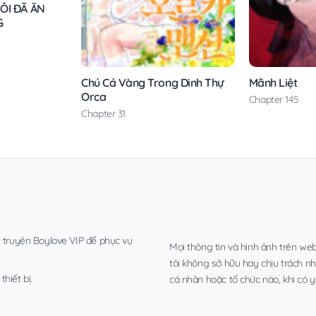
ÔI ĐÃ ĂN
G
Chú Cá Vàng Trong Dinh Thự
Mãnh Liệt
Orca
Chapter 145
Chapter 31
, truyện Boylove VIP để phục vụ
Mọi thông tin và hình ảnh trên web
tôi không sở hữu hay chịu trách n
hiết bị.
cá nhân hoặc tổ chức nào, khi có y