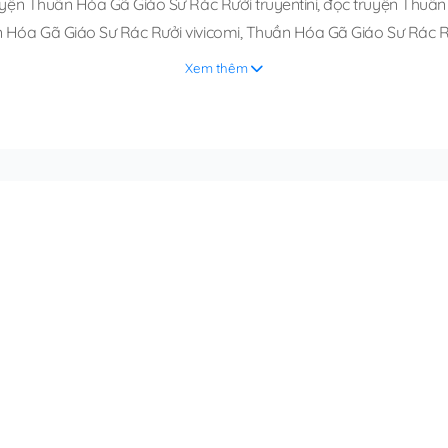
uyện Thuần Hóa Gã Giáo Sư Rác Rưởi truyentini
,
đọc truyện Thuần 
 Hóa Gã Giáo Sư Rác Rưởi vivicomi
,
Thuần Hóa Gã Giáo Sư Rác R
Xem thêm