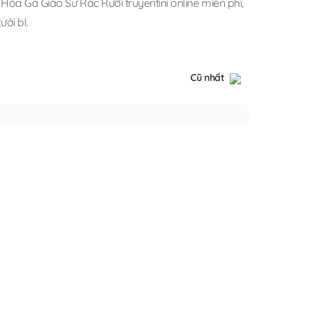
Hóa Gã Giáo Sư Rác Rưởi truyentini online miễn phí
,
ưởi bl
.
Cũ nhất