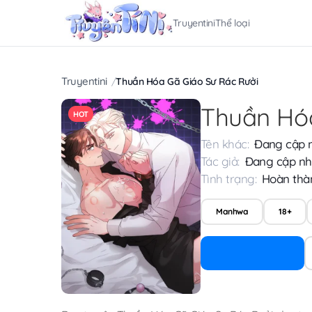
Truyentini
Thể loại
Truyentini
Thuần Hóa Gã Giáo Sư Rác Rưởi
Thuần Hóa
HOT
Tên khác:
Đang cập 
Tác giả:
Đang cập nh
Tình trạng:
Hoàn thà
Manhwa
18+