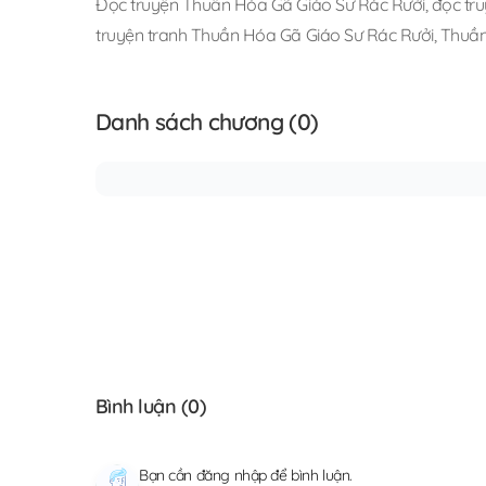
Đọc truyện Thuần Hóa Gã Giáo Sư Rác Rưởi
,
đọc tr
truyện tranh Thuần Hóa Gã Giáo Sư Rác Rưởi
,
Thuần
Danh sách chương (0)
Bình luận (
0
)
Bạn cần
đăng nhập
để bình luận.