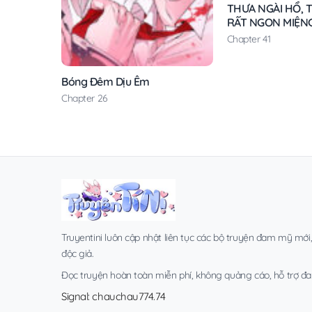
THƯA NGÀI HỔ, T
RẤT NGON MIỆN
Chapter 41
Bóng Đêm Dịu Êm
Chapter 26
Truyentini luôn cập nhật liên tục các bộ truyện đam mỹ mới
độc giả.
Đọc truyện hoàn toàn miễn phí, không quảng cáo, hỗ trợ đa t
Signal: chauchau774.74