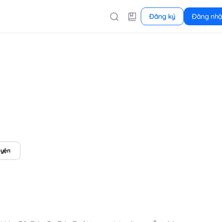
Đăng ký
Đăng nh
uyện