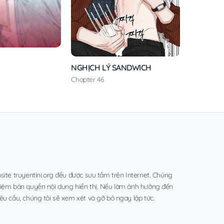
NGHỊCH LÝ SANDWICH
Chapter 46
site truyentini.org đều được sưu tầm trên Internet. Chúng
hiệm bản quyền nội dung hiển thị. Nếu làm ảnh hưởng đến
êu cầu, chúng tôi sẽ xem xét và gỡ bỏ ngay lập tức.