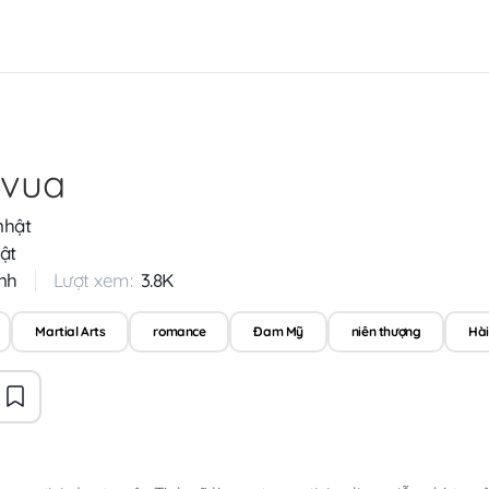
 vua
nhật
ật
nh
Lượt xem:
3.8K
Martial Arts
romance
Đam Mỹ
niên thượng
Hà