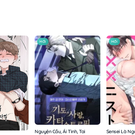
MỚI
MỚI
Nguyện Cầu, Ái Tình, Tai
Sensei Là Ngư