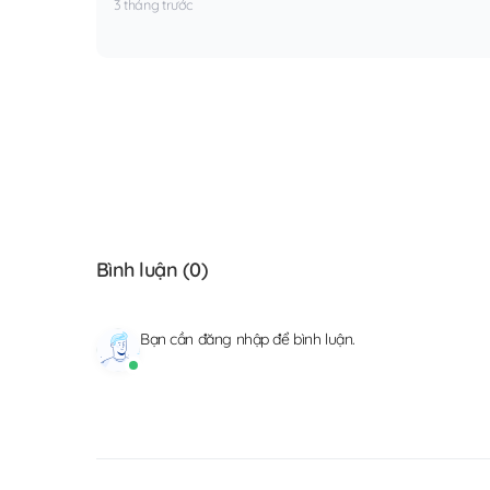
3 tháng trước
Bình luận (
0
)
Bạn cần
đăng nhập
để bình luận.