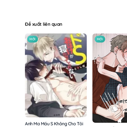
Đề xuất liên quan
MỚI
MỚI
Anh Ma Máu S Không Cho Tôi