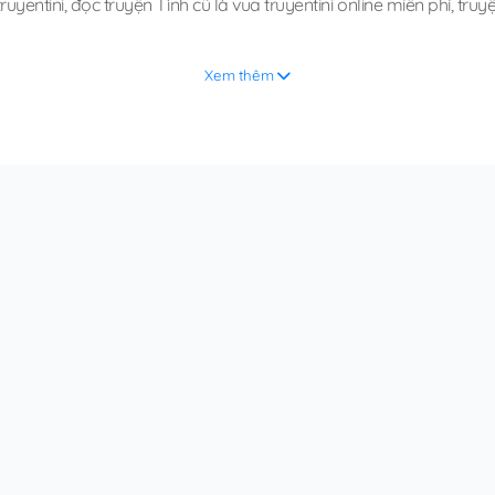
ruyentini
,
đọc truyện Tình cũ là vua truyentini online miễn phí
,
truyệ
Xem thêm