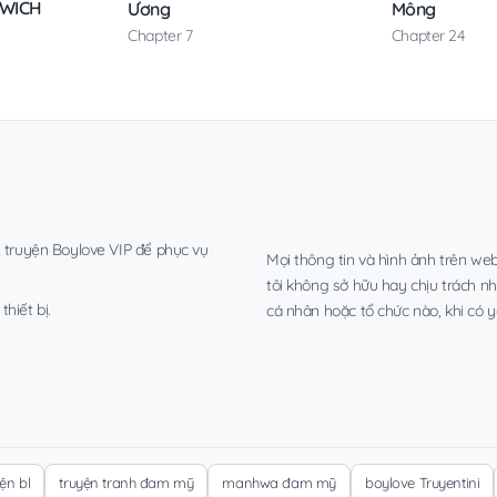
DWICH
Ương
Mông
Chapter 7
Chapter 24
, truyện Boylove VIP để phục vụ
Mọi thông tin và hình ảnh trên web
tôi không sở hữu hay chịu trách n
hiết bị.
cá nhân hoặc tổ chức nào, khi có y
yện bl
truyện tranh đam mỹ
manhwa đam mỹ
boylove Truyentini