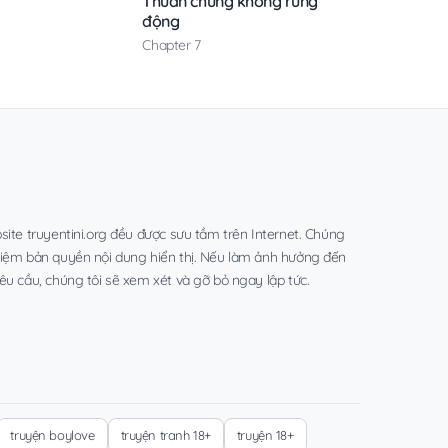
Thuần chủng không rung
động
Chapter 7
site truyentini.org đều được sưu tầm trên Internet. Chúng
hiệm bản quyền nội dung hiển thị. Nếu làm ảnh hưởng đến
êu cầu, chúng tôi sẽ xem xét và gỡ bỏ ngay lập tức.
truyện boylove
truyện tranh 18+
truyện 18+