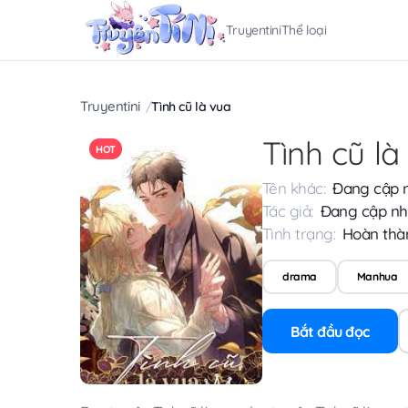
Truyentini
Thể loại
Truyentini
Tình cũ là vua
Tình cũ là
HOT
Tên khác:
Đang cập 
Tác giả:
Đang cập nh
Tình trạng:
Hoàn thà
drama
Manhua
Bắt đầu đọc