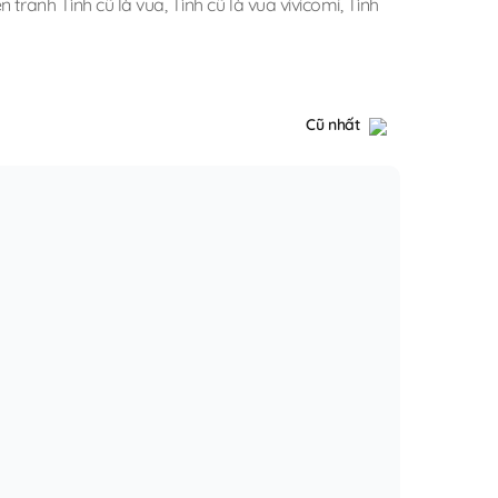
n tranh Tình cũ là vua
,
Tình cũ là vua vivicomi
,
Tình
Cũ nhất