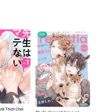
MỚI
ời Thích Chơi