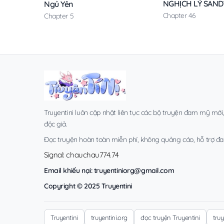
NGHỊCH LÝ SAN
Ngủ Yên
Chapter 46
Chapter 5
Truyentini luôn cập nhật liên tục các bộ truyện đam mỹ mới
độc giả.
Đọc truyện hoàn toàn miễn phí, không quảng cáo, hỗ trợ đa t
Signal: chauchau774.74
Email khiếu nại:
truyentiniorg@gmail.com
Copyright © 2025 Truyentini
Truyentini
truyentini.org
đọc truyện Truyentini
tru