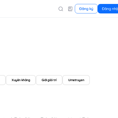
Đăng ký
Đăng nh
i
Xuyên không
Giới giải trí
Umetruyen