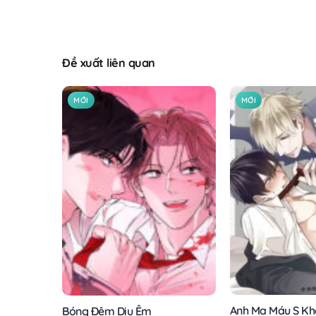
Đề xuất liên quan
MỚI
MỚI
Anh Ma Máu S Kh
Bóng Đêm Dịu Êm