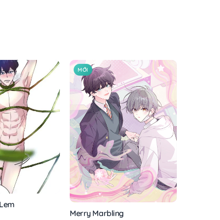
MỚI
 Lem
Merry Marbling