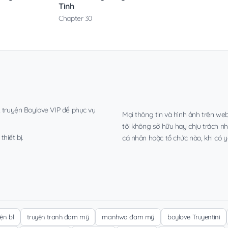
Tình
Chapter 30
, truyện Boylove VIP để phục vụ
Mọi thông tin và hình ảnh trên web
tôi không sở hữu hay chịu trách n
hiết bị.
cá nhân hoặc tổ chức nào, khi có y
yện bl
truyện tranh đam mỹ
manhwa đam mỹ
boylove Truyentini