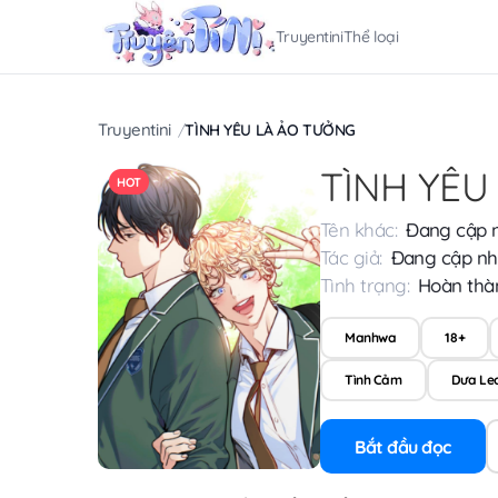
Truyentini
Thể loại
Truyentini
TÌNH YÊU LÀ ẢO TƯỞNG
TÌNH YÊU
HOT
Tên khác:
Đang cập 
Tác giả:
Đang cập nh
Tình trạng:
Hoàn thà
Manhwa
18+
Tình Cảm
Dưa Le
Bắt đầu đọc