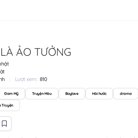
 LÀ ẢO TƯỞNG
nhật
ật
nh
Lượt xem:
810
Đam Mỹ
Truyện Màu
Boylove
Hài hước
drama
o Truyện