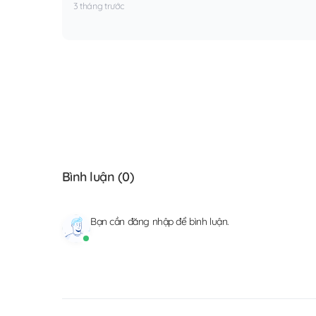
3 tháng trước
Bình luận (
0
)
Bạn cần
đăng nhập
để bình luận.