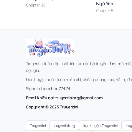
Ngủ Yên
Chapter 26
Chapter 5
Truyentini luôn cập nhật liên tục các bộ truyện đam mỹ mới
độc giả.
Đọc truyện hoàn toàn miễn phí, không quảng cáo, hỗ trợ đa t
Signal: chauchau774.74
Email khiếu nại:
truyentiniorg@gmail.com
Copyright © 2025 Truyentini
Truyentini
truyentini.org
đọc truyện Truyentini
tru