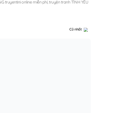
truyentini online miễn phí
,
truyện tranh TÌNH YÊU
Cũ nhất