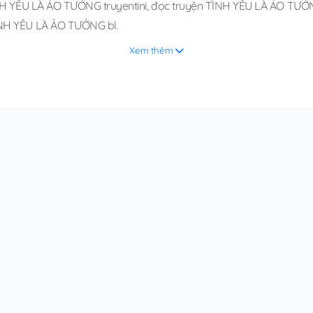
NH YÊU LÀ ẢO TƯỞNG truyentini
,
đọc truyện TÌNH YÊU LÀ ẢO TƯỞNG 
NH YÊU LÀ ẢO TƯỞNG bl
.
Xem thêm