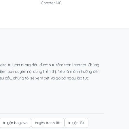
Chapter 140
site truyentini.org đều được sưu tầm trên Internet. Chúng
hiệm bản quyền nội dung hiển thị. Nếu làm ảnh hưởng đến
êu cầu, chúng tôi sẽ xem xét và gỡ bỏ ngay lập tức.
truyện boylove
truyện tranh 18+
truyện 18+