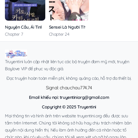
Nguyện Cầu, Ái Tình, Tai Ương
Sensei Là Người Thích Chơi Mông
Chapter 7
Chapter 24
Truyentini luôn cập nhật liên tục các bộ truyện đam mỹ mới, truyện
Boylove VIP để phục vụ độc giả.
Đọc truyện hoàn toàn miễn phí, không quảng cáo, hỗ trợ đa thiết bị.
Signal: chauchau774.74
Email khiếu nại:
truyentiniorg@gmail.com
Copyright © 2025 Truyentini
Mọi thông tin và hình ảnh trên website truyentini.org đều được sưu
tầm trên Internet. Chúng tôi không sở hữu hay chịu trách nhiệm bản
quyền nội dung hiển thị. Nếu làm ảnh hưởng đến cá nhân hoặc tổ
chức nào, khi có yêu cầu, chúng tôi sẽ xem xét và gỡ bỏ ngay lập