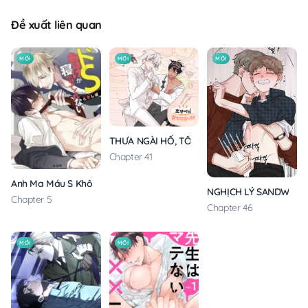
Đề xuất liên quan
MỚI
MỚI
MỚI
THƯA NGÀI HỔ, TÔI ĐÃ ĂN RẤT NGON MIỆNG
Chapter 41
Anh Ma Máu S Không Cho Tôi Ngủ Yên
NGHỊCH LÝ SANDWICH
Chapter 5
Chapter 46
MỚI
MỚI