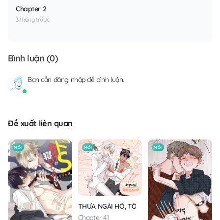
Chapter 2
3 tháng trước
Bình luận (
0
)
Bạn cần
đăng nhập
để bình luận.
Đề xuất liên quan
MỚI
MỚI
MỚI
THƯA NGÀI HỔ, TÔI ĐÃ ĂN RẤT NGON MIỆNG
Chapter 41