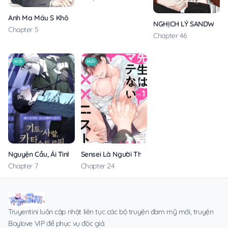
Anh Ma Máu S Không Cho Tôi Ngủ Yên
NGHỊCH LÝ SANDWICH
Chapter 5
Chapter 46
MỚI
MỚI
Nguyện Cầu, Ái Tình, Tai Ương
Sensei Là Người Thích Chơi Mông
Chapter 7
Chapter 24
Truyentini luôn cập nhật liên tục các bộ truyện đam mỹ mới, truyện
Boylove VIP để phục vụ độc giả.