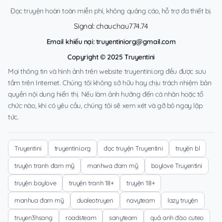
Đọc truyện hoàn toàn miễn phí, không quảng cáo, hỗ trợ đa thiết bị.
Signal: chauchau774.74
Email khiếu nại:
truyentiniorg@gmail.com
Copyright © 2025 Truyentini
Mọi thông tin và hình ảnh trên website truyentini.org đều được sưu
tầm trên Internet. Chúng tôi không sở hữu hay chịu trách nhiệm bản
quyền nội dung hiển thị. Nếu làm ảnh hưởng đến cá nhân hoặc tổ
chức nào, khi có yêu cầu, chúng tôi sẽ xem xét và gỡ bỏ ngay lập
tức.
Truyentini
truyentini.org
đọc truyện Truyentini
truyện bl
truyện tranh đam mỹ
manhwa đam mỹ
boylove Truyentini
truyện boylove
truyện tranh 18+
truyện 18+
manhua đam mỹ
dualeotruyen
navyteam
lazy truyện
truyen3hsang
roadsteam
sanyteam
quả anh đào cuteo