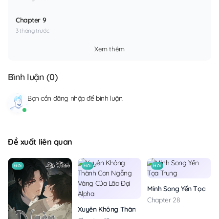
Chapter 9
3 tháng trước
Xem thêm
Bình luận (
0
)
Bạn cần
đăng nhập
để bình luận.
Đề xuất liên quan
MỚI
MỚI
MỚI
Minh Song Yến Tọa Tru
Chapter 28
Xuyên Không Thành Con Ngỗng Vàng Của Lão