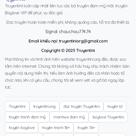
Truyentini luôn cập nhật liên tục các bộ truyện đam mỹ mới, truyện
Boylove VIP để phục vụ độc giả.
Đọc truyện hoàn toàn miễn phí, không quảng cáo, hỗ trợ đa thiết bị.
Signal: chauchau774.74
Email khiếu nại:
truyentiniorg@gmail.com
Copyright © 2025 Truyentini
Mọi thông tin và hình ảnh trên website truyentini.org đều được sưu
tầm trên Internet. Chúng tôi không sở hữu hay chịu trách nhiệm bản
quyền nội dung hiển thị. Nếu làm ảnh hưởng đến cá nhân hoặc tổ
chức nào, khi có yêu cầu, chúng tôi sẽ xem xét và gỡ bỏ ngay lập
tức.
Truyentini
truyentini.org
đọc truyện Truyentini
truyện bl
truyện tranh đam mỹ
manhwa đam mỹ
boylove Truyentini
truyện boylove
truyện tranh 18+
truyện 18+