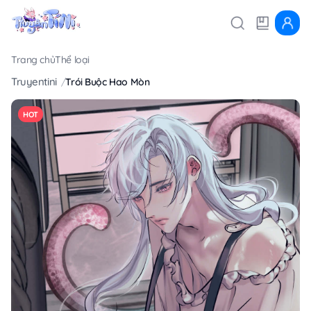
Trang chủ
Thể loại
Truyentini
Trói Buộc Hao Mòn
HOT