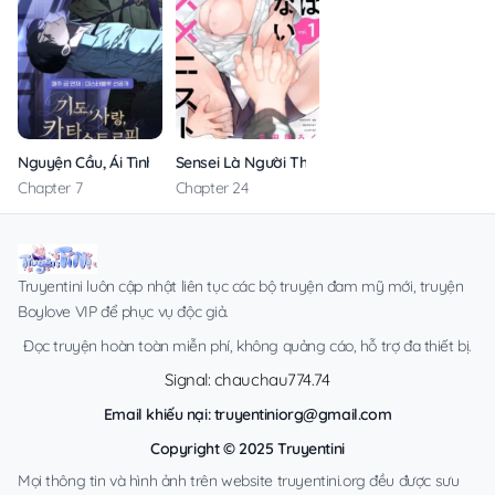
Nguyện Cầu, Ái Tình, Tai Ương
Sensei Là Người Thích Chơi Mông
Chapter 7
Chapter 24
Truyentini luôn cập nhật liên tục các bộ truyện đam mỹ mới, truyện
Boylove VIP để phục vụ độc giả.
Đọc truyện hoàn toàn miễn phí, không quảng cáo, hỗ trợ đa thiết bị.
Signal: chauchau774.74
Email khiếu nại:
truyentiniorg@gmail.com
Copyright © 2025 Truyentini
Mọi thông tin và hình ảnh trên website truyentini.org đều được sưu