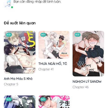
Bạn cần
đăng nhập
để bình luận.
Đề xuất liên quan
MỚI
MỚI
MỚI
THƯA NGÀI HỔ, TÔI ĐÃ ĂN RẤT NGON MIỆNG
Chapter 41
Anh Ma Máu S Không Cho Tôi Ngủ Yên
NGHỊCH LÝ SANDWICH
Chapter 5
Chapter 46
MỚI
MỚI