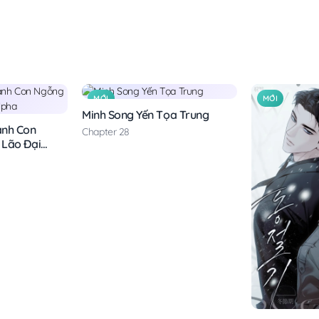
MỚI
MỚI
Minh Song Yến Tọa Trung
ành Con
Chapter 28
Lão Đại