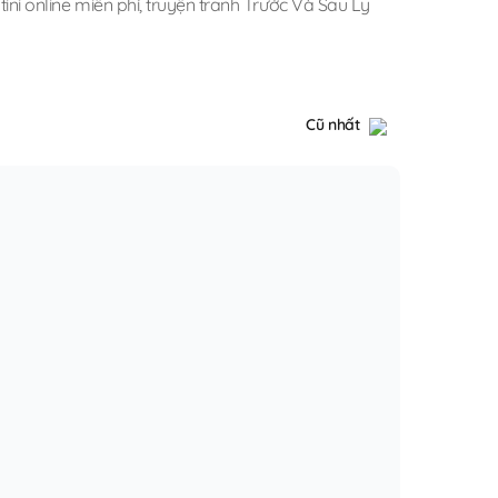
ini online miễn phí
,
truyện tranh Trước Và Sau Ly
Cũ nhất