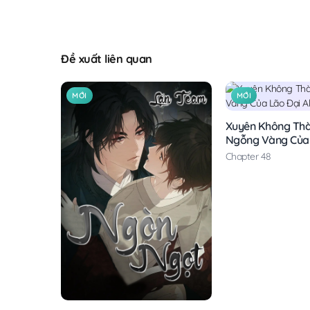
Đề xuất liên quan
MỚI
MỚI
Xuyên Không Th
Ngỗng Vàng Của 
Alpha
Chapter 48