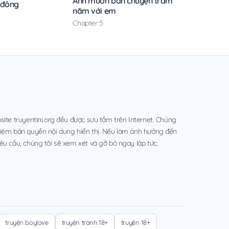
Anh muốn bàn chuyện trăm
 đông
năm với em
Chapter 5
site truyentini.org đều được sưu tầm trên Internet. Chúng
hiệm bản quyền nội dung hiển thị. Nếu làm ảnh hưởng đến
êu cầu, chúng tôi sẽ xem xét và gỡ bỏ ngay lập tức.
truyện boylove
truyện tranh 18+
truyện 18+