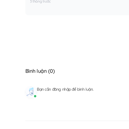
3 tháng trước
Bình luận (
0
)
Bạn cần
đăng nhập
để bình luận.