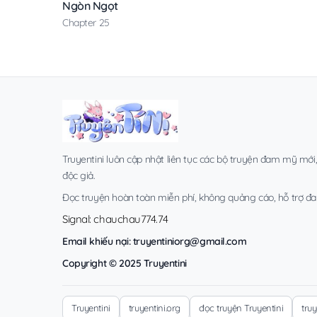
Ngòn Ngọt
Chapter 25
Truyentini luôn cập nhật liên tục các bộ truyện đam mỹ mới
độc giả.
Đọc truyện hoàn toàn miễn phí, không quảng cáo, hỗ trợ đa t
Signal: chauchau774.74
Email khiếu nại:
truyentiniorg@gmail.com
Copyright © 2025 Truyentini
Truyentini
truyentini.org
đọc truyện Truyentini
tru