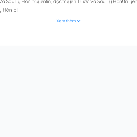
Và Sau Ly Hôn! truyentini
,
đọc truyện Trước Và Sau Ly Hôn! truyent
 Hôn! bl
.
Xem thêm