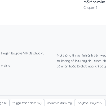
Mối tình mùa
Chapter 5
, truyện Boylove VIP để phục vụ
Mọi thông tin và hình ảnh trên web
tôi không sở hữu hay chịu trách n
hiết bị.
cá nhân hoặc tổ chức nào, khi có y
yện bl
truyện tranh đam mỹ
manhwa đam mỹ
boylove Truyentini