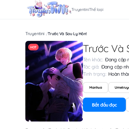
Truyentini
Thể loại
Truyentini
Trước Và Sau Ly Hôn!
Trước Và 
HOT
Tên khác:
Đang cập 
Tác giả:
Đang cập nh
Tình trạng:
Hoàn thà
Manhua
Umetruy
Bắt đầu đọc