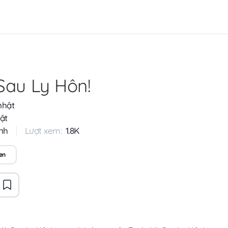
Sau Ly Hôn!
nhật
ật
nh
Lượt xem:
1.8K
en