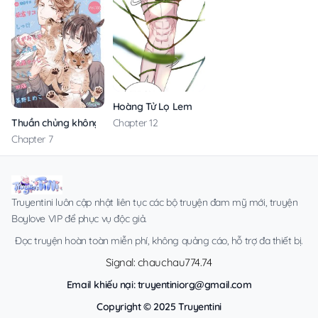
Hoàng Tử Lọ Lem
Thuần chủng không rung động
Chapter 12
Chapter 7
Truyentini luôn cập nhật liên tục các bộ truyện đam mỹ mới, truyện
Boylove VIP để phục vụ độc giả.
Đọc truyện hoàn toàn miễn phí, không quảng cáo, hỗ trợ đa thiết bị.
Signal: chauchau774.74
Email khiếu nại:
truyentiniorg@gmail.com
Copyright © 2025 Truyentini