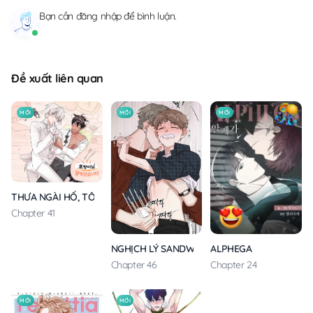
Bạn cần
đăng nhập
để bình luận.
Đề xuất liên quan
MỚI
MỚI
MỚI
THƯA NGÀI HỔ, TÔI ĐÃ ĂN RẤT NGON MIỆNG
Chapter 41
ALPHEGA
NGHỊCH LÝ SANDWICH
Chapter 24
Chapter 46
MỚI
MỚI