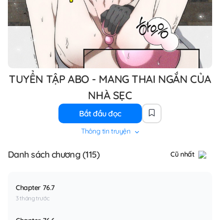
TUYỂN TẬP ABO - MANG THAI NGẮN CỦA
NHÀ SẸC
Bắt đầu đọc
Thông tin truyện
Danh sách chương (115)
Cũ nhất
Chapter 76.7
3 tháng trước