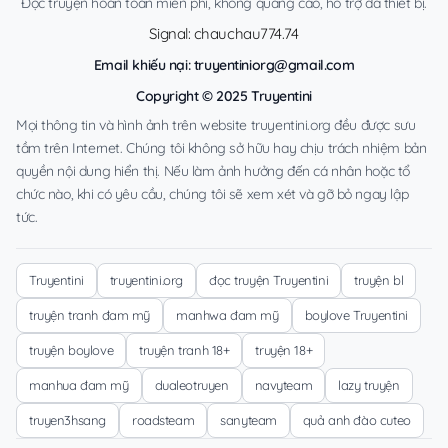
Đọc truyện hoàn toàn miễn phí, không quảng cáo, hỗ trợ đa thiết bị.
Signal: chauchau774.74
Email khiếu nại:
truyentiniorg@gmail.com
Copyright © 2025 Truyentini
Mọi thông tin và hình ảnh trên website truyentini.org đều được sưu
tầm trên Internet. Chúng tôi không sở hữu hay chịu trách nhiệm bản
quyền nội dung hiển thị. Nếu làm ảnh hưởng đến cá nhân hoặc tổ
chức nào, khi có yêu cầu, chúng tôi sẽ xem xét và gỡ bỏ ngay lập
tức.
Truyentini
truyentini.org
đọc truyện Truyentini
truyện bl
truyện tranh đam mỹ
manhwa đam mỹ
boylove Truyentini
truyện boylove
truyện tranh 18+
truyện 18+
manhua đam mỹ
dualeotruyen
navyteam
lazy truyện
truyen3hsang
roadsteam
sanyteam
quả anh đào cuteo