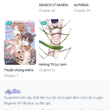
ALPHEGA
NGHỊCH LÝ SANDWICH
Chapter 24
Chapter 46
MỚI
MỚI
Hoàng Tử Lọ Lem
Thuần chủng không rung động
Chapter 12
Chapter 7
Truyentini luôn cập nhật liên tục các bộ truyện đam mỹ mới, truyện
Boylove VIP để phục vụ độc giả.