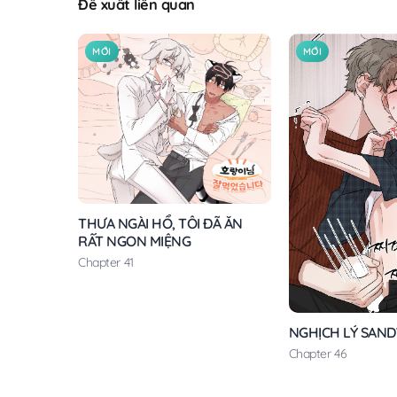
Đề xuất liên quan
MỚI
MỚI
THƯA NGÀI HỔ, TÔI ĐÃ ĂN
RẤT NGON MIỆNG
Chapter 41
NGHỊCH LÝ SAN
Chapter 46