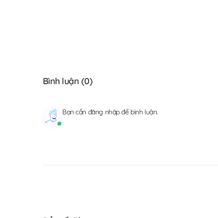
Bình luận (
0
)
Bạn cần
đăng nhập
để bình luận.