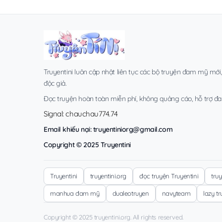
Truyentini luôn cập nhật liên tục các bộ truyện đam mỹ mới
độc giả.
Đọc truyện hoàn toàn miễn phí, không quảng cáo, hỗ trợ đa t
Signal: chauchau774.74
Email khiếu nại:
truyentiniorg@gmail.com
Copyright © 2025 Truyentini
Truyentini
truyentini.org
đọc truyện Truyentini
tru
manhua đam mỹ
dualeotruyen
navyteam
lazy t
Copyright © 2025 truyentini.org. All rights reserved.