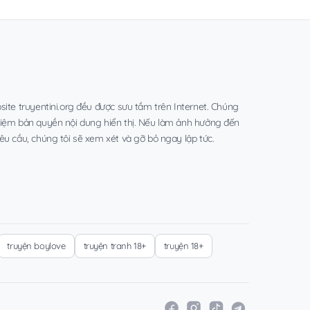
site truyentini.org đều được sưu tầm trên Internet. Chúng
hiệm bản quyền nội dung hiển thị. Nếu làm ảnh hưởng đến
êu cầu, chúng tôi sẽ xem xét và gỡ bỏ ngay lập tức.
truyện boylove
truyện tranh 18+
truyện 18+