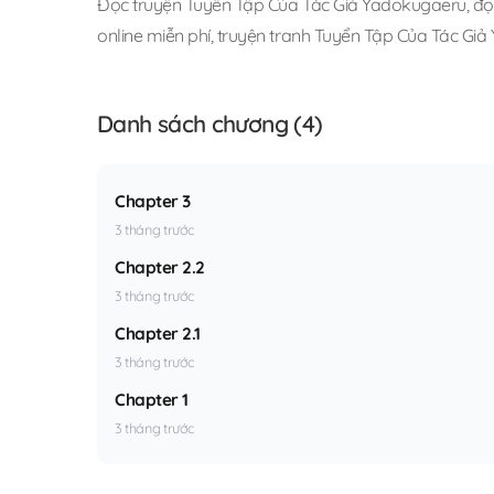
Đọc truyện Tuyển Tập Của Tác Giả Yadokugaeru
,
đọ
online miễn phí
,
truyện tranh Tuyển Tập Của Tác Gi
Danh sách chương (4)
Chapter 3
3 tháng trước
Chapter 2.2
3 tháng trước
Chapter 2.1
3 tháng trước
Chapter 1
3 tháng trước