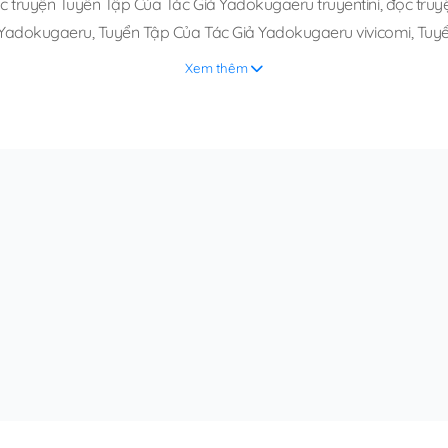
c truyện Tuyển Tập Của Tác Giả Yadokugaeru truyentini
,
đọc truy
ả Yadokugaeru
,
Tuyển Tập Của Tác Giả Yadokugaeru vivicomi
,
Tuyể
Xem thêm