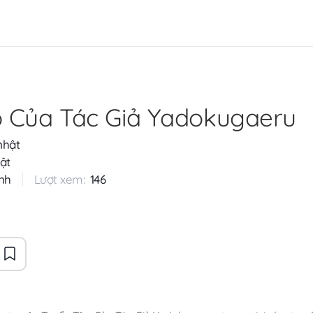
 Của Tác Giả Yadokugaeru
nhật
ật
nh
Lượt xem:
146