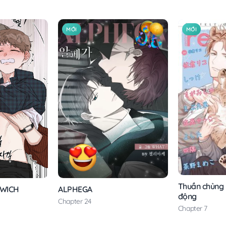
MỚI
MỚI
Thuần chủng
ALPHEGA
DWICH
động
Chapter 24
Chapter 7