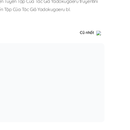
ện Tuyển Tập Của Tác Giả Yadokugaeru truyentini
n Tập Của Tác Giả Yadokugaeru bl
.
Cũ nhất