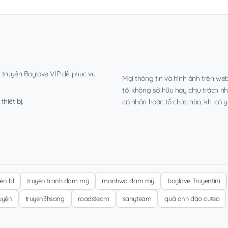
, truyện Boylove VIP để phục vụ
Mọi thông tin và hình ảnh trên web
tôi không sở hữu hay chịu trách n
hiết bị.
cá nhân hoặc tổ chức nào, khi có y
yện bl
truyện tranh đam mỹ
manhwa đam mỹ
boylove Truyentini
ruyện
truyen3hsang
roadsteam
sanyteam
quả anh đào cuteo