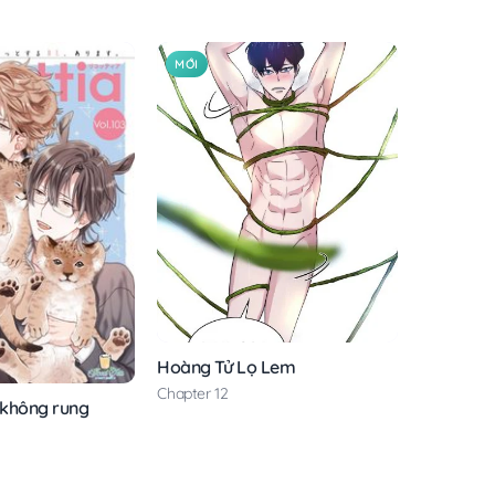
MỚI
Hoàng Tử Lọ Lem
Chapter 12
 không rung