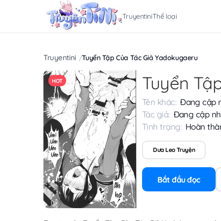
Truyentini
Thể loại
Truyentini
Tuyển Tập Của Tác Giả Yadokugaeru
Tuyển Tập
HOT
Tên khác:
Đang cập 
Tác giả:
Đang cập nh
Tình trạng:
Hoàn thà
Dưa Leo Truyện
Bắt đầu đọc