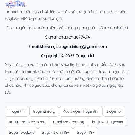
Truyentini luôn cập nhật liên tục các bộ truyện đam mỹ mới, truyện
Boylove VIP để phục vụ độc giả.
Đọc truyện hoàn toàn miễn phí, không quảng cáo, hỗ trợ đa thiết bị.
Signal: chauchau774.74
Email khiếu nại:
truyentiniorg@gmail.com
Copyright © 2025 Truyentini
Mọi thông tin và hình ảnh trên website truyentini.org đều được sưu
tầm trên Internet. Chúng tôi không sở hữu hay chịu trách nhiệm bản
quyền nội dung hiển thị. Nếu làm ảnh hưởng đến cá nhân hoặc tổ
chức nào, khi có yêu cầu, chúng tôi sẽ xem xét và gỡ bỏ ngay lập
tức.
Truyentini
truyentini.org
đọc truyện Truyentini
truyện bl
truyện tranh đam mỹ
manhwa đam mỹ
boylove Truyentini
truyện boylove
truyện tranh 18+
truyện 18+