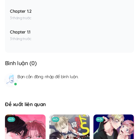
Chapter 1.2
3 tháng trước
Chapter 1.1
3 tháng trước
Bình luận (
0
)
Bạn cần
đăng nhập
để bình luận.
Đề xuất liên quan
MỚI
MỚI
MỚI