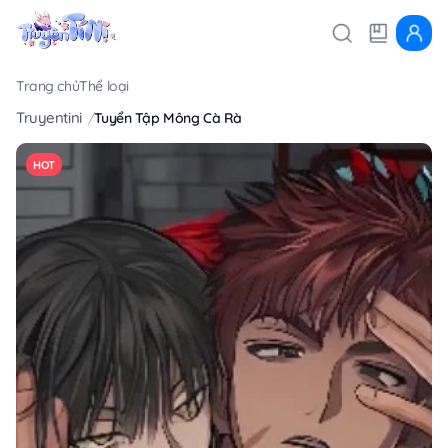
Trang chủ
Thể loại
Truyentini
Tuyển Tập Mông Cà Rà
HOT