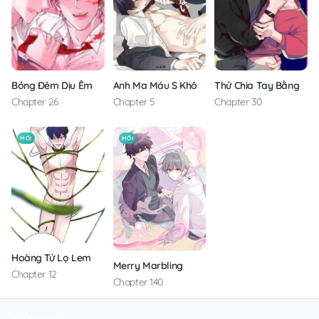
Anh Ma Máu S Không Cho Tôi Ngủ Yên
Thử Chia Tay Bằng Các
Bóng Đêm Dịu Êm
Chapter 5
Chapter 30
Chapter 26
MỚI
MỚI
Hoàng Tử Lọ Lem
Merry Marbling
Chapter 12
Chapter 140