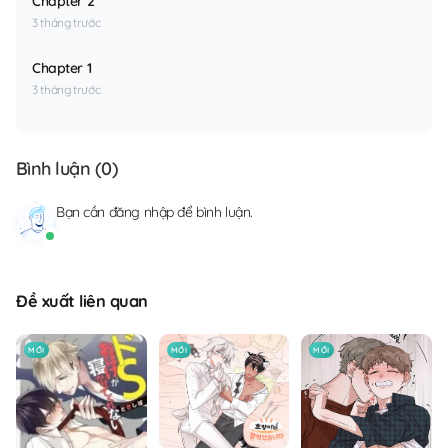
Chapter 2
3 tháng trước
Chapter 1
3 tháng trước
Bình luận (
0
)
Bạn cần
đăng nhập
để bình luận.
Đề xuất liên quan
MỚI
MỚI
MỚI