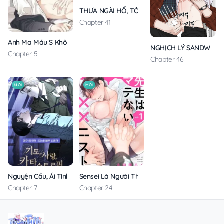
THƯA NGÀI HỔ, TÔI ĐÃ ĂN RẤT NGON MIỆNG
Chapter 41
Anh Ma Máu S Không Cho Tôi Ngủ Yên
NGHỊCH LÝ SANDWICH
Chapter 5
Chapter 46
MỚI
MỚI
Nguyện Cầu, Ái Tình, Tai Ương
Sensei Là Người Thích Chơi Mông
Chapter 7
Chapter 24