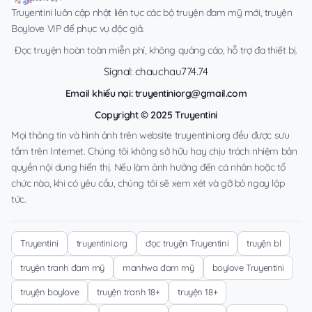
Truyentini luôn cập nhật liên tục các bộ truyện đam mỹ mới, truyện
Boylove VIP để phục vụ độc giả.
Đọc truyện hoàn toàn miễn phí, không quảng cáo, hỗ trợ đa thiết bị.
Signal: chauchau774.74
Email khiếu nại:
truyentiniorg@gmail.com
Copyright © 2025 Truyentini
Mọi thông tin và hình ảnh trên website truyentini.org đều được sưu
tầm trên Internet. Chúng tôi không sở hữu hay chịu trách nhiệm bản
quyền nội dung hiển thị. Nếu làm ảnh hưởng đến cá nhân hoặc tổ
chức nào, khi có yêu cầu, chúng tôi sẽ xem xét và gỡ bỏ ngay lập
tức.
Truyentini
truyentini.org
đọc truyện Truyentini
truyện bl
truyện tranh đam mỹ
manhwa đam mỹ
boylove Truyentini
truyện boylove
truyện tranh 18+
truyện 18+