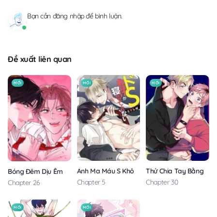
Bạn cần
đăng nhập
để bình luận.
Đề xuất liên quan
MỚI
MỚI
MỚI
Anh Ma Máu S Không Cho Tôi Ngủ Yên
Thử Chia Tay Bằng Các
Bóng Đêm Dịu Êm
Chapter 5
Chapter 30
Chapter 26
MỚI
MỚI