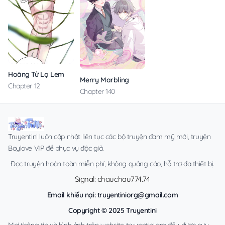
Hoàng Tử Lọ Lem
Merry Marbling
Chapter 12
Chapter 140
Truyentini luôn cập nhật liên tục các bộ truyện đam mỹ mới, truyện
Boylove VIP để phục vụ độc giả.
Đọc truyện hoàn toàn miễn phí, không quảng cáo, hỗ trợ đa thiết bị.
Signal: chauchau774.74
Email khiếu nại:
truyentiniorg@gmail.com
Copyright © 2025 Truyentini
Mọi thông tin và hình ảnh trên website truyentini.org đều được sưu