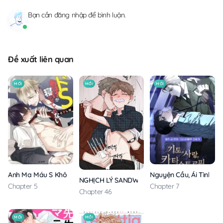
Bạn cần
đăng nhập
để bình luận.
Đề xuất liên quan
MỚI
MỚI
MỚI
Anh Ma Máu S Không Cho Tôi Ngủ Yên
Nguyện Cầu, Ái Tình, T
NGHỊCH LÝ SANDWICH
Chapter 5
Chapter 7
Chapter 46
MỚI
MỚI