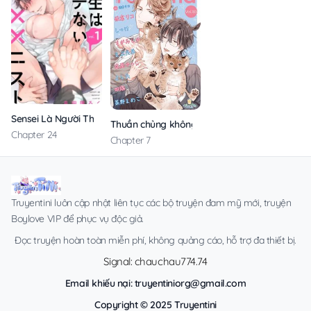
Sensei Là Người Thích Chơi Mông
Thuần chủng không rung động
Chapter 24
Chapter 7
Truyentini luôn cập nhật liên tục các bộ truyện đam mỹ mới, truyện
Boylove VIP để phục vụ độc giả.
Đọc truyện hoàn toàn miễn phí, không quảng cáo, hỗ trợ đa thiết bị.
Signal: chauchau774.74
Email khiếu nại:
truyentiniorg@gmail.com
Copyright © 2025 Truyentini