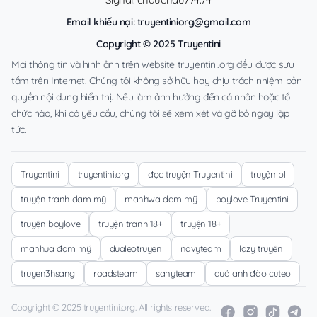
Email khiếu nại:
truyentiniorg@gmail.com
Copyright © 2025 Truyentini
Mọi thông tin và hình ảnh trên website truyentini.org đều được sưu
tầm trên Internet. Chúng tôi không sở hữu hay chịu trách nhiệm bản
quyền nội dung hiển thị. Nếu làm ảnh hưởng đến cá nhân hoặc tổ
chức nào, khi có yêu cầu, chúng tôi sẽ xem xét và gỡ bỏ ngay lập
tức.
Truyentini
truyentini.org
đọc truyện Truyentini
truyện bl
truyện tranh đam mỹ
manhwa đam mỹ
boylove Truyentini
truyện boylove
truyện tranh 18+
truyện 18+
manhua đam mỹ
dualeotruyen
navyteam
lazy truyện
truyen3hsang
roadsteam
sanyteam
quả anh đào cuteo
Copyright © 2025 truyentini.org. All rights reserved.