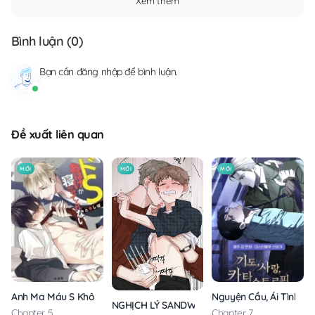
Xem thêm
Bình luận (
0
)
Bạn cần
đăng nhập
để bình luận.
Đề xuất liên quan
MỚI
MỚI
MỚI
Anh Ma Máu S Không Cho Tôi Ngủ Yên
Nguyện Cầu, Ái Tình, T
NGHỊCH LÝ SANDWICH
Chapter 5
Chapter 7