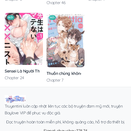
Chapter 46
MỚI
MỚI
Sensei Là Người Thích Chơi Mông
Thuần chủng không rung động
Chapter 24
Chapter 7
Truyentini luôn cập nhật liên tục các bộ truyện đam mỹ mới, truyện
Boylove VIP để phục vụ độc giả.
Đọc truyện hoàn toàn miễn phí, không quảng cáo, hỗ trợ đa thiết bị.
Signal: chauchau774.74