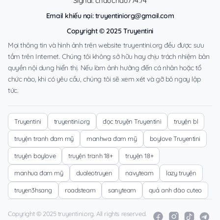
Signal: chauchau774.74
Email khiếu nại:
truyentiniorg@gmail.com
Copyright © 2025 Truyentini
Mọi thông tin và hình ảnh trên website truyentini.org đều được sưu
tầm trên Internet. Chúng tôi không sở hữu hay chịu trách nhiệm bản
quyền nội dung hiển thị. Nếu làm ảnh hưởng đến cá nhân hoặc tổ
chức nào, khi có yêu cầu, chúng tôi sẽ xem xét và gỡ bỏ ngay lập
tức.
Truyentini
truyentini.org
đọc truyện Truyentini
truyện bl
truyện tranh đam mỹ
manhwa đam mỹ
boylove Truyentini
truyện boylove
truyện tranh 18+
truyện 18+
manhua đam mỹ
dualeotruyen
navyteam
lazy truyện
truyen3hsang
roadsteam
sanyteam
quả anh đào cuteo
Copyright © 2025 truyentini.org. All rights reserved.