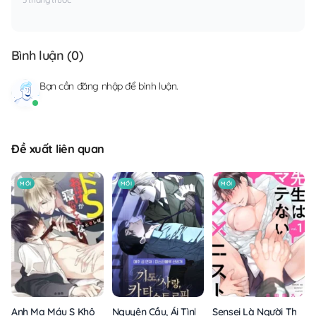
Bình luận (
0
)
Bạn cần
đăng nhập
để bình luận.
Đề xuất liên quan
MỚI
MỚI
MỚI
Anh Ma Máu S Không Cho Tôi Ngủ Yên
Nguyện Cầu, Ái Tình, Tai Ương
Sensei Là Người Thích