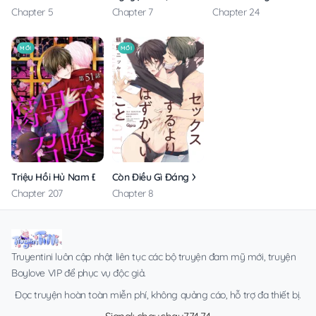
Chapter 5
Chapter 7
Chapter 24
MỚI
MỚI
Triệu Hồi Hủ Nam Đến Thế Giới Khác
Còn Điều Gì Đáng Xấu Hổ Hơn Sex?
Chapter 207
Chapter 8
Truyentini luôn cập nhật liên tục các bộ truyện đam mỹ mới, truyện
Boylove VIP để phục vụ độc giả.
Đọc truyện hoàn toàn miễn phí, không quảng cáo, hỗ trợ đa thiết bị.