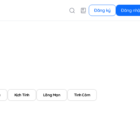
Đăng ký
Đăng nh
a
Kịch Tính
Lãng Mạn
Tình Cảm