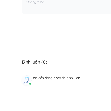
3 tháng trước
Bình luận (
0
)
Bạn cần
đăng nhập
để bình luận.