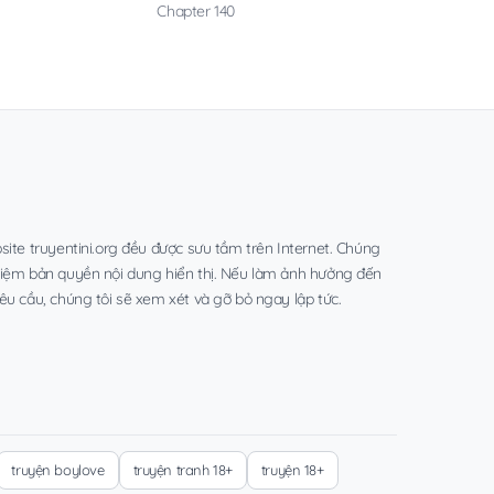
Chapter 140
site truyentini.org đều được sưu tầm trên Internet. Chúng
hiệm bản quyền nội dung hiển thị. Nếu làm ảnh hưởng đến
êu cầu, chúng tôi sẽ xem xét và gỡ bỏ ngay lập tức.
truyện boylove
truyện tranh 18+
truyện 18+