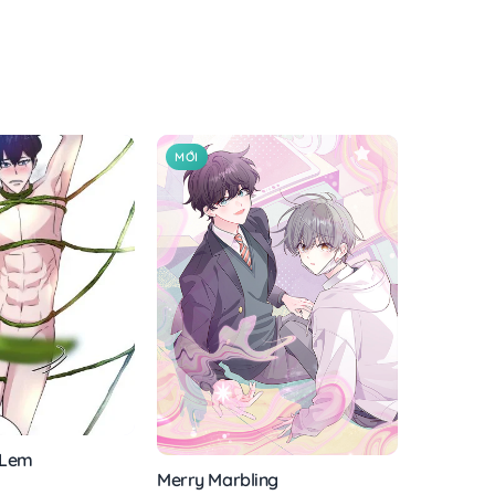
MỚI
 Lem
Merry Marbling