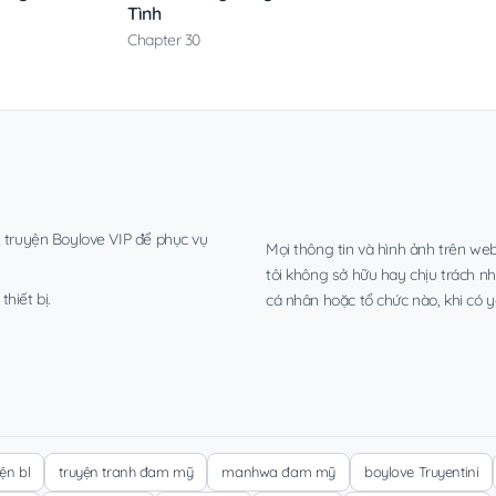
Tình
Chapter 30
, truyện Boylove VIP để phục vụ
Mọi thông tin và hình ảnh trên web
tôi không sở hữu hay chịu trách n
hiết bị.
cá nhân hoặc tổ chức nào, khi có y
yện bl
truyện tranh đam mỹ
manhwa đam mỹ
boylove Truyentini