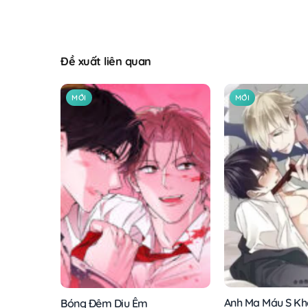
Đề xuất liên quan
MỚI
MỚI
Anh Ma Máu S Kh
Bóng Đêm Dịu Êm