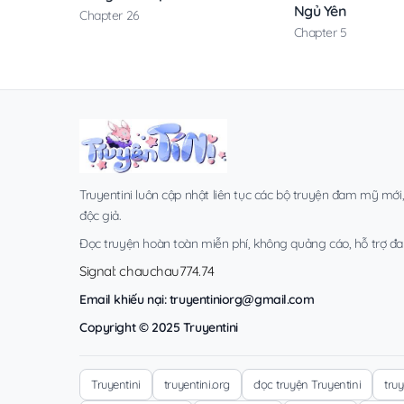
Ngủ Yên
Chapter 26
Chapter 5
Truyentini luôn cập nhật liên tục các bộ truyện đam mỹ mới
độc giả.
Đọc truyện hoàn toàn miễn phí, không quảng cáo, hỗ trợ đa t
Signal: chauchau774.74
Email khiếu nại:
truyentiniorg@gmail.com
Copyright © 2025 Truyentini
Truyentini
truyentini.org
đọc truyện Truyentini
tru