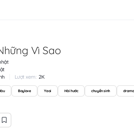
Những Vì Sao
nhật
ật
nh
Lượt xem:
2K
Màu
Boylove
Yaoi
Hài hước
chuyển sinh
dram