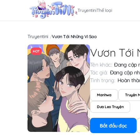
Truyentini
Thể loại
Truyentini
Vươn Tới Những Vì Sao
Vươn Tới 
HOT
Tên khác:
Đang cập 
Tác giả:
Đang cập nh
Tình trạng:
Hoàn thà
Manhwa
Truyện 
Dưa Leo Truyện
Bắt đầu đọc